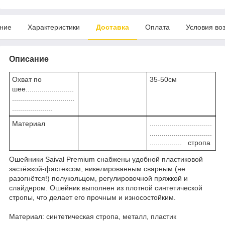
ние
Характеристики
Доставка
Оплата
Условия во
Описание
Охват по
35-50см
шее........................
...............................
....................
Материал
...............................
...............................
................ стропа
Ошейники Saival Premium снабжены удобной пластиковой
застёжкой-фастексом, никелированным сварным (не
разогнётся!) полукольцом, регулировочной пряжкой и
слайдером. Ошейник выполнен из плотной синтетической
стропы, что делает его прочным и износостойким.
Материал: синтетическая стропа, металл, пластик