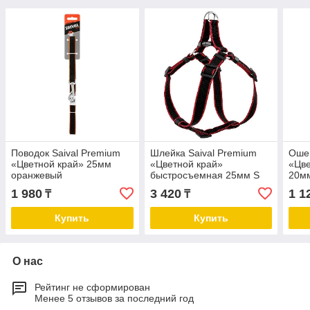
Поводок Saival Premium
Шлейка Saival Premium
Ошей
«Цветной край» 25мм
«Цветной край»
«Цве
оранжевый
быстросъемная 25мм S
20мм
1 980
3 420
1 1
₸
₸
Купить
Купить
О нас
Рейтинг не сформирован
Менее 5 отзывов за последний год