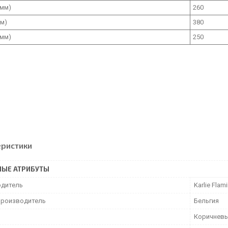
(мм)
260
мм)
380
(мм)
250
еристики
НЫЕ АТРИБУТЫ
дитель
Karlie Flam
производитель
Бельгия
Коричнев