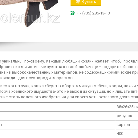
Купить
+7 (705) 286-13-13
и уникальны по-своему. Каждый любящий хозяин желает, чтобы проявл
роявите свои истинные чувства к своей любимице – подарите ей настоящ
ена из высококачественных материалов, не содержащих химические при
подходит для всех пород и возрастов.
ием когтеточки, кошка «берет в оборот» мягкую мебель, ковры, ножки 
порча хозяйского имущества- это не выход из ситуации, но и лишать п
ение столь полезного изобретения для своего четырехлапого друга с
38х26х25 
рисунок
л
картон
400