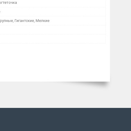
огтеточка
е
рупные, Гигантские, Мелкие