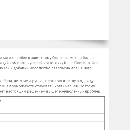
ение его любви к животному было как можно более
ий комфорт, купив ей когтеточку Karlie Flamingo. Она
меси и добавки, абсолютно безопасна для Вашего
мебели, детские игрушки, верхнюю и теплую одежду.
итомца возможности стачивать когти нельзя. Поэтому
танет настоящим решением вышеперечисленных проблем.
см