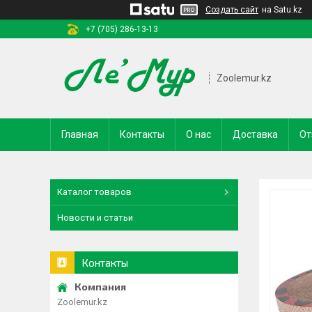
Создать сайт
на Satu.kz
+7 (705) 286-13-13
Zoolemur.kz
Главная
Контакты
О нас
Доставка
От
Каталог товаров
Новости и статьи
Контакты
Zoolemur.kz