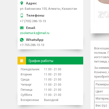
ул. Байзакова 155, Алматы, Казахстан
+7 (705) 286-13-13
zoolemur.kz@mail.ru
+7-705-286-13-13
Все кошк
полным. П
изготовл
График работы
питомца, 
За неимен
Понедельник
11:00
21:00
Конечно, 
Вторник
11:00
21:00
приобрет
Среда
11:00
21:00
Размеры
Четверг
11:00
21:00
Пятница
11:00
21:00
Цвет
Суббота
11:00
21:00
Материа
Воскресенье
Выходной
Вес (гр)