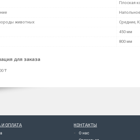
Плоская к
ние
Напольно
породы животных
Средние, К
450 мм
800 мм
ация для заказа
00 ₸
 И ОПЛАТА
КОНТАКТЫ
а
О нас