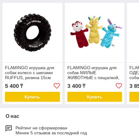
FLAMINGO игрушка для
FLAMINGO игрушка для
FLA
собак колесо с шипами
собак МИЛЫЕ
ОДЕ
RUFFUS, резина 15см
ЖИВОТНЫЕ с пищалкой,
соба
плюш, 18х4х25 см
поро
5 400
3 400
3 8
₸
₸
Купить
Купить
О нас
Рейтинг не сформирован
Менее 5 отзывов за последний год