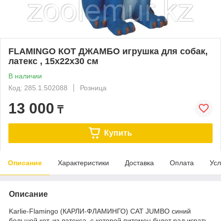
FLAMINGO КОТ ДЖАМБО игрушка для собак,
латекс , 15х22х30 см
В наличии
Код: 285.1.502088
Розница
13 000
₸
Купить
Описание
Характеристики
Доставка
Оплата
Усл
Описание
Karlie-Flamingo (КАРЛИ-ФЛАМИНГО) CAT JUMBO синий
большой кот, из латекса, с которой питомец будет рад играть