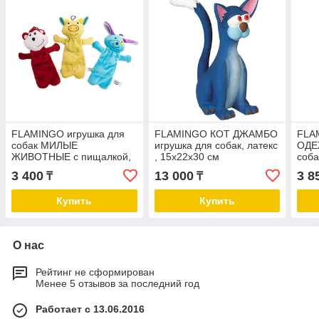
FLAMINGO игрушка для
FLAMINGO КОТ ДЖАМБО
FLA
собак МИЛЫЕ
игрушка для собак, латекс
ОДЕ
ЖИВОТНЫЕ с пищалкой,
, 15х22х30 см
соба
плюш, 18х4х25 см
поро
3 400
13 000
3 8
₸
₸
Купить
Купить
О нас
Рейтинг не сформирован
Менее 5 отзывов за последний год
Работает с 13.06.2016