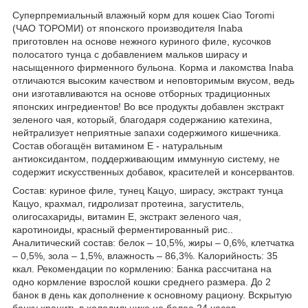
Суперпремиальный влажный корм для кошек Ciao Toromi
(ЧАО ТОРОМИ) от японского производителя Inaba
приготовлен на основе нежного куриного филе, кусочков
полосатого тунца с добавлением мальков ширасу и
насыщенного фирменного бульона. Корма и лакомства Inaba
отличаются высоким качеством и неповторимым вкусом, ведь
они изготавливаются на основе отборных традиционных
японских ингредиентов! Во все продукты добавлен экстракт
зеленого чая, который, благодаря содержанию катехина,
нейтрализует неприятные запахи содержимого кишечника.
Состав обогащён витамином Е - натуральным
антиоксидантом, поддерживающим иммунную систему, не
содержит искусственных добавок, красителей и консервантов.
Состав: куриное филе, тунец Кацуо, ширасу, экстракт тунца
Кацуо, крахмал, гидролизат протеина, загуститель,
олигосахариды, витамин Е, экстракт зеленого чая,
каротиноиды, красный ферментированный рис..
Аналитический состав: белок – 10,5%, жиры – 0,6%, клетчатка
– 0,5%, зола – 1,5%, влажность – 86,3%. Калорийность: 35
ккал. Рекомендации по кормлению: Банка рассчитана на
одно кормление взрослой кошки среднего размера. До 2
банок в день как дополнение к основному рациону. Вскрытую
банку хранить в холодильнике не более 24 часов.