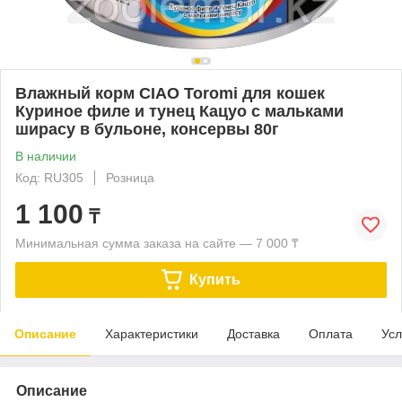
Влажный корм CIAO Toromi для кошек
Куриное филе и тунец Кацуо с мальками
ширасу в бульоне, консервы 80г
В наличии
Код: RU305
Розница
1 100
₸
Минимальная сумма заказа на сайте — 7 000 ₸
Купить
Описание
Характеристики
Доставка
Оплата
Усл
Описание