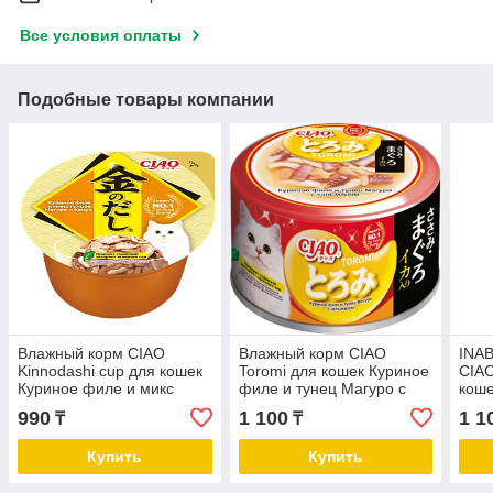
Все условия оплаты
Подобные товары компании
Влажный корм CIAO
Влажный корм CIAO
INA
Kinnodashi cup для кошек
Toromi для кошек Куриное
CIAO
Куриное филе и микс
филе и тунец Магуро с
коше
тунцов Магуро и Кацуо,
кальмаром в бульоне,
кури
990
1 100
1 1
₸
₸
консервы 70г
консервы 80г
в ов
конс
Купить
Купить