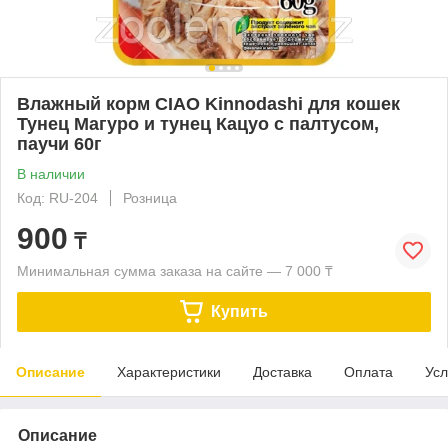
Влажный корм CIAO Kinnodashi для кошек
Тунец Магуро и тунец Кацуо с палтусом,
паучи 60г
В наличии
Код: RU-204
Розница
900
₸
Минимальная сумма заказа на сайте — 7 000 ₸
Купить
Описание
Характеристики
Доставка
Оплата
Усл
Описание