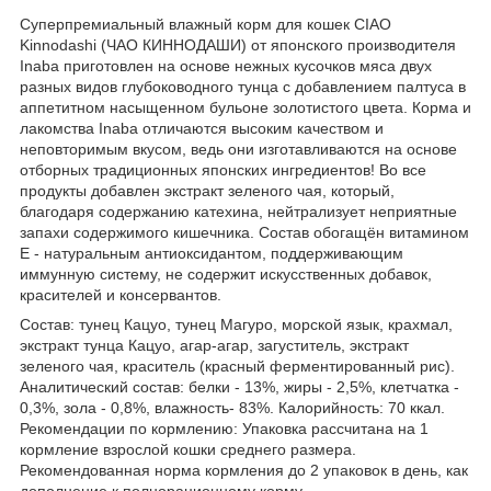
Суперпремиальный влажный корм для кошек CIAO
Kinnodashi (ЧАО КИННОДАШИ) от японского производителя
Inaba приготовлен на основе нежных кусочков мяса двух
разных видов глубоководного тунца с добавлением палтуса в
аппетитном насыщенном бульоне золотистого цвета. Корма и
лакомства Inaba отличаются высоким качеством и
неповторимым вкусом, ведь они изготавливаются на основе
отборных традиционных японских ингредиентов! Во все
продукты добавлен экстракт зеленого чая, который,
благодаря содержанию катехина, нейтрализует неприятные
запахи содержимого кишечника. Состав обогащён витамином
Е - натуральным антиоксидантом, поддерживающим
иммунную систему, не содержит искусственных добавок,
красителей и консервантов.
Состав: тунец Кацуо, тунец Магуро, морской язык, крахмал,
экстракт тунца Кацуо, агар-агар, загуститель, экстракт
зеленого чая, краситель (красный ферментированный рис).
Аналитический состав: белки - 13%, жиры - 2,5%, клетчатка -
0,3%, зола - 0,8%, влажность- 83%. Калорийность: 70 ккал.
Рекомендации по кормлению: Упаковка рассчитана на 1
кормление взрослой кошки среднего размера.
Рекомендованная норма кормления до 2 упаковок в день, как
дополнение к полнорационному корму.