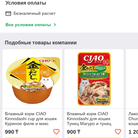
Условия оплаты
Безналичный расчет
Все условия оплаты
Подобные товары компании
Влажный корм CIAO
Влажный корм CIAO
Лак
Kinnodashi cup для кошек
Kinnodashi для кошек
Chur
Куриное филе и микс
Тунец Магуро и тунец
коше
тунцов Магуро и Кацуо,
Кацуо со вкусом морского
туне
990
900
1 2
₸
₸
консервы 70г
гребешка, паучи 60г
греб