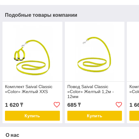
Подобные товары компании
Комплект Saival Classic
Повод Saival Classic
Комп
«Color» Желтый XXS
«Color» Желтый 1,2м -
«Col
12мм
1 620
685
1 6
₸
₸
Купить
Купить
О нас