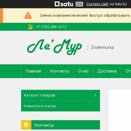
Создать сайт
на Satu.kz
Сейчас компания не может быстро обрабатывать з
+7 (705) 286-13-13
Zoolemur.kz
Главная
Контакты
О нас
Доставка
От
Каталог товаров
Новости и статьи
Контакты