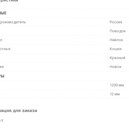
НЫЕ
производитель
Россия
Поводок
ал
Нейлон
отных
Кошки
Красный
ие
Новое
РЫ
1200 мм
12 мм
ация для заказа
 ₸