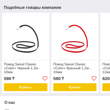
Подобные товары компании
Повод Saival Classic
Повод Saival Classic
Пово
«Color» Черный 1,2м -
«Color» Красный 1,2м -
«Col
10мм
10мм
12м
590
590
620
₸
₸
Купить
Купить
О нас