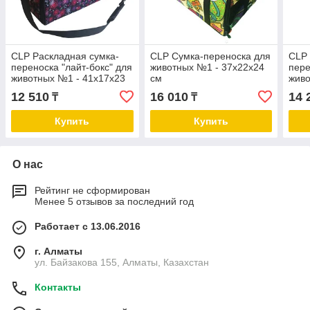
CLP Раскладная cумка-
CLP Сумка-переноска для
CLP 
переноска "лайт-бокс" для
животных №1 - 37х22х24
пере
животных №1 - 41х17х23
см
живо
см
см
12 510
16 010
14 
₸
₸
Купить
Купить
О нас
Рейтинг не сформирован
Менее 5 отзывов за последний год
Работает с 13.06.2016
г. Алматы
ул. Байзакова 155, Алматы, Казахстан
Контакты