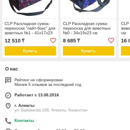
CLP Раскладная cумка-
CLP Раскладная cумка-
CLP 
переноска "лайт-бокс" для
переноска для животных
живо
животных №1 - 41х17х23
№0 - 34х19х23 см
см
см
12 510
8 685
16 
₸
₸
Купить
Купить
О нас
Рейтинг не сформирован
Менее 5 отзывов за последний год
Работает с 13.06.2016
г. Алматы
ул. Байзакова 155, Алматы, Казахстан
Контакты