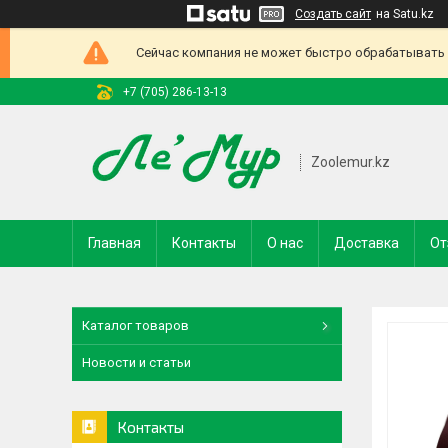
Создать сайт
на Satu.kz
Сейчас компания не может быстро обрабатывать з
+7 (705) 286-13-13
Zoolemur.kz
Главная
Контакты
О нас
Доставка
От
Каталог товаров
Новости и статьи
Контакты