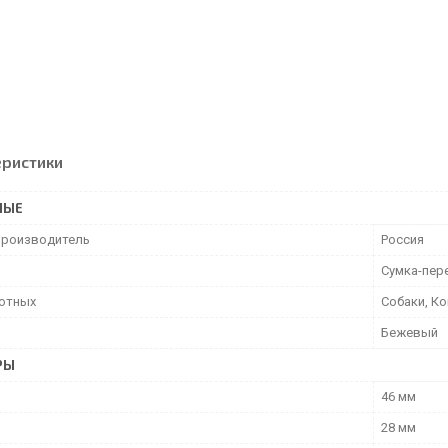
еристики
НЫЕ
производитель
Россия
Сумка-пер
отных
Собаки, К
Бежевый
РЫ
46 мм
28 мм