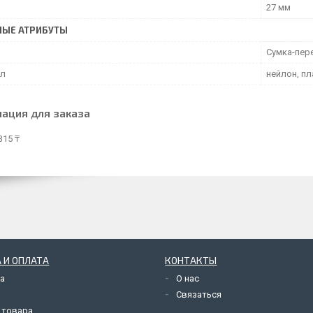
27 мм
НЫЕ АТРИБУТЫ
Сумка-пер
ал
нейлон, пл
ация для заказа
315 ₸
 И ОПЛАТА
КОНТАКТЫ
а
О нас
Связаться
 товара