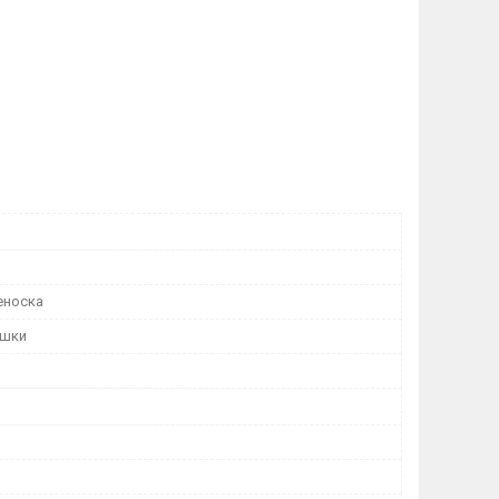
еноска
ошки