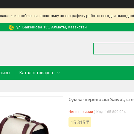
аказы и сообщения, поскольку по ее графику работы сегодня выходной
ул. Байзакова 155, Алматы, Казахстан
зывы
Каталог товаров
Сумка-перeноска Saival, ст
Нет в наличии
Код:
165.800.004
15 315 ₸