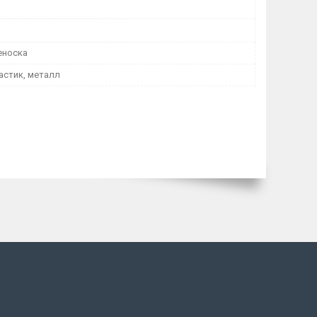
еноска
астик, металл