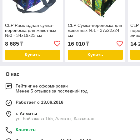
CLP Раскладная cумка-
CLP Сумка-переноска для
CLP 
переноска для животных
животных №1 - 37х22х24
пере
№0 - 34х19х23 см
см
живо
см
8 685
16 010
14 
₸
₸
Купить
Купить
О нас
Рейтинг не сформирован
Менее 5 отзывов за последний год
Работает с 13.06.2016
г. Алматы
ул. Байзакова 155, Алматы, Казахстан
Контакты