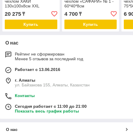
чехлом ХАКИ
чехлом «САФАРИ» № 1 -
чех
130х100х8см XXL
60*40*8см
75*5
20 275
4 700
6 9
₸
₸
Купить
Купить
О нас
Рейтинг не сформирован
Менее 5 отзывов за последний год
Работает с 13.06.2016
г. Алматы
ул. Байзакова 155, Алматы, Казахстан
Контакты
Сегодня работает с 11:00 до 21:00
Показать весь график работы
О нас