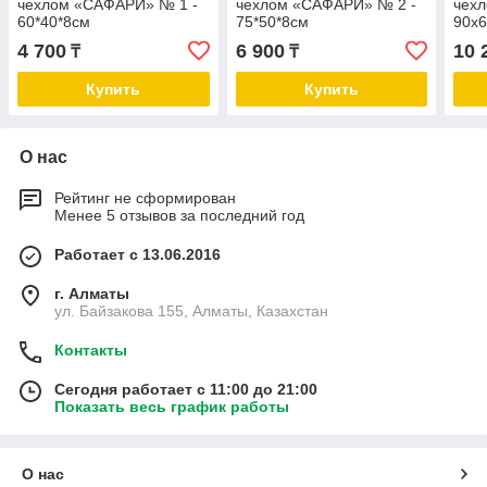
чехлом «САФАРИ» № 1 -
чехлом «САФАРИ» № 2 -
чехл
60*40*8см
75*50*8см
90х
4 700
6 900
10 
₸
₸
Купить
Купить
О нас
Рейтинг не сформирован
Менее 5 отзывов за последний год
Работает с 13.06.2016
г. Алматы
ул. Байзакова 155, Алматы, Казахстан
Контакты
Сегодня работает с 11:00 до 21:00
Показать весь график работы
О нас