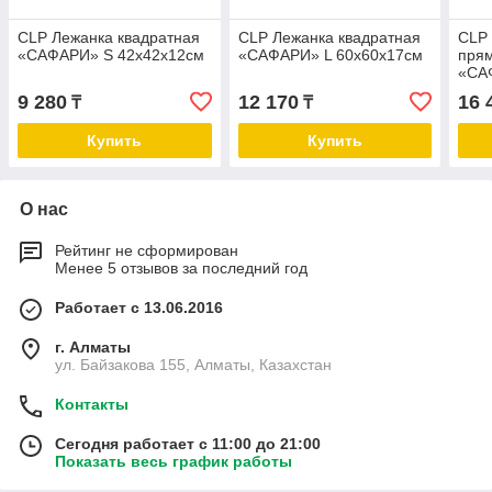
CLP Лежанка квадратная
CLP Лежанка квадратная
CLP
«САФАРИ» S 42х42х12см
«САФАРИ» L 60х60х17см
пря
«СА
90*6
9 280
12 170
16 
₸
₸
Купить
Купить
О нас
Рейтинг не сформирован
Менее 5 отзывов за последний год
Работает с 13.06.2016
г. Алматы
ул. Байзакова 155, Алматы, Казахстан
Контакты
Сегодня работает с 11:00 до 21:00
Показать весь график работы