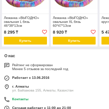
Лежанка «ВЫГОДНО»
Лежанка «ВЫГОДНО»
Леж
овальная L бязь
овальная XL бязь
круг
46*38*13см
60*47*13см
8 295
8 920
5 4
₸
₸
Купить
Купить
О нас
Рейтинг не сформирован
Менее 5 отзывов за последний год
Работает с 13.06.2016
г. Алматы
ул. Байзакова 155, Алматы, Казахстан
Контакты
Сегодня работает с 11:00 до 21:00