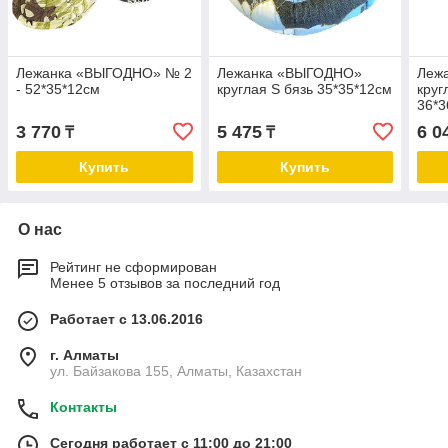
Лежанка «ВЫГОДНО» № 2
Лежанка «ВЫГОДНО»
Леж
- 52*35*12см
круглая S бязь 35*35*12см
круг
36*3
3 770
5 475
6 0
₸
₸
Купить
Купить
О нас
Рейтинг не сформирован
Менее 5 отзывов за последний год
Работает с 13.06.2016
г. Алматы
ул. Байзакова 155, Алматы, Казахстан
Контакты
Сегодня работает с 11:00 до 21:00