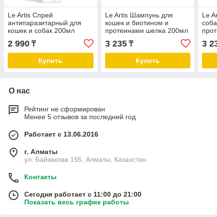
Le Artis Спрей
Le Artis Шампунь для
Le A
антипаразитарный для
кошек и биотином и
соба
кошек и собак 200мл
протеинами шелка 200мл
прот
2 990
3 235
3 2
₸
₸
Купить
Купить
О нас
Рейтинг не сформирован
Менее 5 отзывов за последний год
Работает с 13.06.2016
г. Алматы
ул. Байзакова 155, Алматы, Казахстан
Контакты
Сегодня работает с 11:00 до 21:00
Показать весь график работы