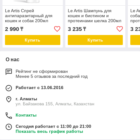
Le Artis Спрей
Le Artis Шампунь для
Le A
антипаразитарный для
кошек и биотином и
соба
кошек и собак 200мл
протеинами шелка 200мл
прот
2 990
3 235
3 2
₸
₸
Купить
Купить
О нас
Рейтинг не сформирован
Менее 5 отзывов за последний год
Работает с 13.06.2016
г. Алматы
ул. Байзакова 155, Алматы, Казахстан
Контакты
Сегодня работает с 11:00 до 21:00
Показать весь график работы