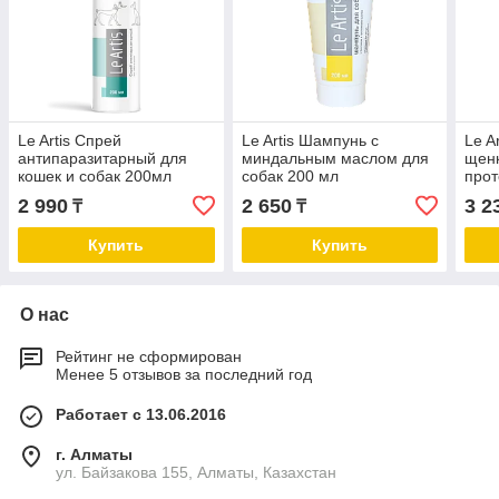
Le Artis Спрей
Le Artis Шампунь с
Le A
антипаразитарный для
миндальным маслом для
щен
кошек и собак 200мл
собак 200 мл
прот
мл
2 990
2 650
3 2
₸
₸
Купить
Купить
О нас
Рейтинг не сформирован
Менее 5 отзывов за последний год
Работает с 13.06.2016
г. Алматы
ул. Байзакова 155, Алматы, Казахстан