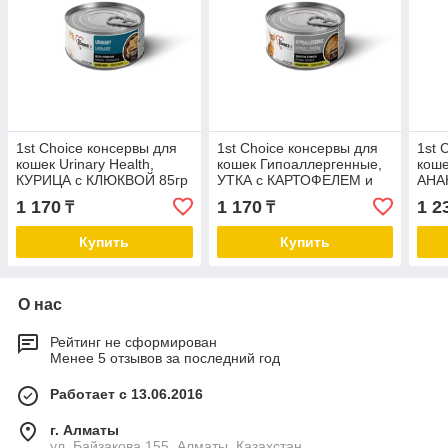
1st Choice консервы для
1st Choice консервы для
1st 
кошек Urinary Health,
кошек Гипоаллергенные,
кош
КУРИЦА с КЛЮКВОЙ 85гр
УТКА с КАРТОФЕЛЕМ и
АНА
ТЫКВОЙ 85гр
1 170
1 170
1 2
₸
₸
Купить
Купить
О нас
Рейтинг не сформирован
Менее 5 отзывов за последний год
Работает с 13.06.2016
г. Алматы
ул. Байзакова 155, Алматы, Казахстан