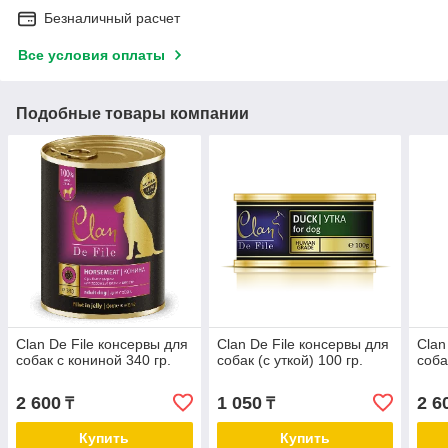
Безналичный расчет
Все условия оплаты
Подобные товары компании
Clan De File консервы для
Clan De File консервы для
Clan
собак с кониной 340 гр.
собак (с уткой) 100 гр.
соба
2 600
1 050
2 6
₸
₸
Купить
Купить