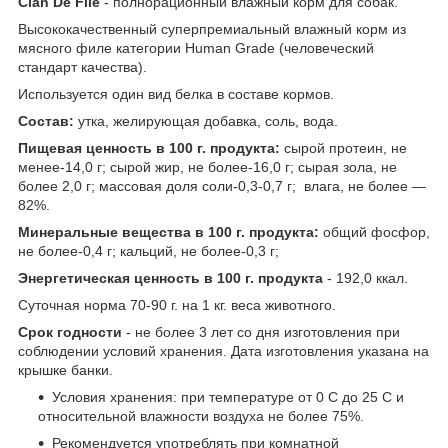
Clan De File
- полнорационный влажный корм для собак.
Высококачественный суперпремиальный влажный корм из
мясного филе категории Human Grade (человеческий
стандарт качества).
Используется один вид белка в составе кормов.
Состав:
утка, желирующая добавка, соль, вода.
Пищевая ценность в 100 г. продукта:
сырой протеин, не
менее-14,0 г; сырой жир, не более-16,0 г; сырая зола, не
более 2,0 г; массовая доля соли-0,3-0,7 г; влага, не более —
82%.
Минеральные вещества в 100 г. продукта:
общий фосфор,
не более-0,4 г; кальций, не более-0,3 г;
Энергетическая ценность в 100 г. продукта
- 192,0 ккал.
Суточная норма 70-90 г. на 1 кг. веса животного.
Срок годности
- не более 3 лет со дня изготовления при
соблюдении условий хранения. Дата изготовления указана на
крышке банки.
Условия хранения: при температуре от 0 С до 25 С и
относительной влажности воздуха не более 75%.
Рекомендуется употреблять при комнатной