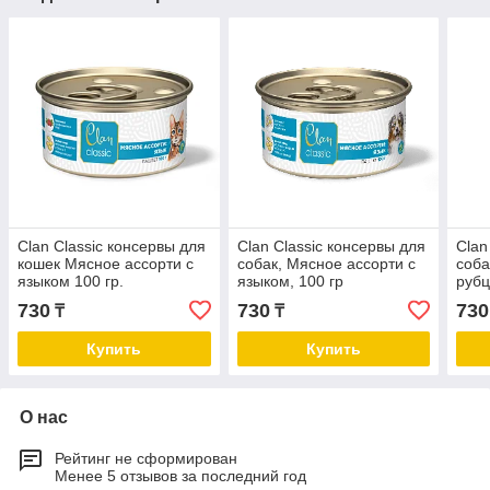
Clan Classic консервы для
Clan Classic консервы для
Clan
кошек Мясное ассорти с
собак, Мясное ассорти с
соба
языком 100 гр.
языком, 100 гр
рубц
730
730
730
₸
₸
Купить
Купить
О нас
Рейтинг не сформирован
Менее 5 отзывов за последний год