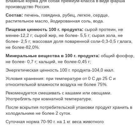
Влажные корма для собак премиум-класса в виде фарша
производство Россия.
Состав:
печень, говядина, рубец, легкое, сердце,
растительное масло, йодированная соль, вода.
Пищевая ценность 100 г. продукта:
сырой протеин, не
менее-12,2 г; сырой жир, не более- 5,5 г; сырая зола, не
более- 2,5 г; массовая доля поваренной соли-0,3-0,5 г;влага,
не более-82,0%.
Минеральные вещества в 100 г. продукта:
общий фосфор,
не более- 0,7 г; кальций, не более-0,45 г;
Энергетическая ценность 100 г. продукта-104,0 ккал.
Условия хранения: при температуре от 0 С до 25 С и
относительной влажности воздуха не более 75%.
Рекомендуется смешивать с кашами или овощами.
Употреблять при комнатной температуре.
После вскрытия потребительской упаковки продукт хранить в
холодильнике не более 2 суток.
Суточная норма 70-90 г. на 1 кг. веса животного