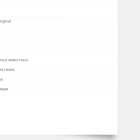
riginal
лых животных
питание
ма
миум