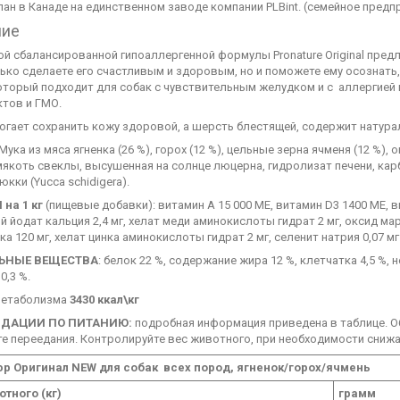
ан в Канаде на единственном заводе компании PLBint. (семейное предп
ние
ой сбалансированной гипоаллергенной формулы Pronature Original пред
ько сделаете его счастливым и здоровым, но и поможете ему осознать
оторый подходит для собак с чувствительным желудком и с аллергией н
ктов и ГМО.
огает сохранить кожу здоровой, а шерсть блестящей, содержит натура
Мука из мяса ягненка (26 %), горох (12 %), цельные зерна ячменя (12 %), 
якоть свеклы, высушенная на солнце люцерна, гидролизат печени, карб
юкки (Yucca schidigera).
на 1 кг
(пищевые добавки): витамин A 15 000 МЕ, витамин D3 1400 МЕ, в
 йодат кальция 2,4 мг, хелат меди аминокислоты гидрат 2 мг, оксид мар
ка 120 мг, хелат цинка аминокислоты гидрат 2 мг, селенит натрия 0,07 мг
ЬНЫЕ ВЕЩЕСТВА
: белок 22 %, содержание жира 12 %, клетчатка 4,5 %,
0,3 %.
метаболизма
3430
ккал\кг
ДАЦИИ ПО ПИТАНИЮ:
подробная информация приведена в таблице. Об
е переедания. Контролируйте вес животного, при необходимости снижа
р Оригинал NEW для собак всех пород, ягненок/горох/ячмень
отного (кг)
грамм