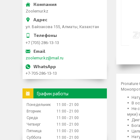
Zoolemur.kz
ул. Байзакова 155, Алматы, Казахстан
+7 (705) 286-13-13
zoolemur.kz@mail.ru
+7-705-286-13-13
Pronature
Монопроте
График работы
Нат
В ос
Понедельник
11:00
21:00
Не 
Вторник
11:00
21:00
муки) 
Среда
11:00
21:00
Дие
Четверг
11:00
21:00
Бога
Пятница
11:00
21:00
Цел
Нат
Суббота
11:00
21:00