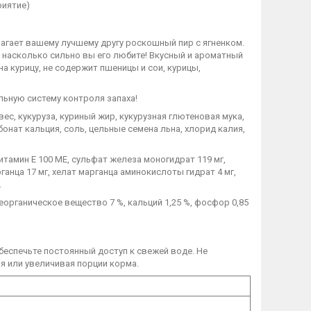
риятие)
лагает вашему лучшему другу роскошный пир с ягненком.
, насколько сильно вы его любите! Вкусный и ароматный
а курицу, не содержит пшеницы и сои, курицы,
льную систему контроля запаха!
овес, кукуруза, куриный жир, кукурузная глютеновая мука,
онат кальция, соль, цельные семена льна, хлорид калия,
итамин E 100 МЕ, сульфат железа моногидрат 119 мг,
ганца 17 мг, хелат марганца аминокислоты гидрат 4 мг,
.
 неорганическое вещество 7 %, кальций 1,25 %, фосфор 0,85
еспечьте постоянный доступ к свежей воде. Не
я или увеличивая порции корма.