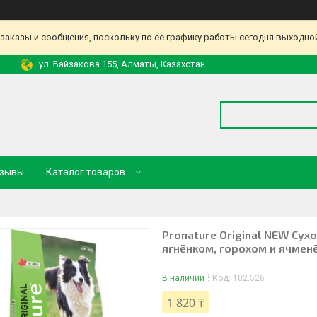
аказы и сообщения, поскольку по ее графику работы сегодня выходной
ул. Байзакова 155, Алматы, Казахстан
зывы
Каталог товаров
Pronature Original NEW Сух
ягнёнком, горохом и ячменё
В наличии
Код:
102.526
1 820 ₸