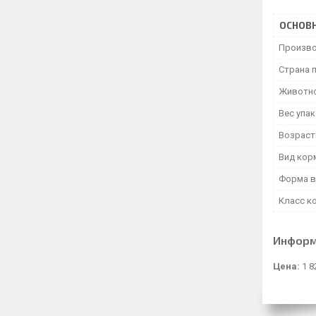
ОСНОВ
Произво
Страна 
Животн
Вес упа
Возраст
Вид кор
Форма в
Класс к
Информ
Цена:
1 8