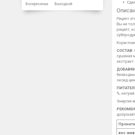
Сдел
Воскресенье
Выходной
Описа
Рецепт эт
Вы не тол
рецепт, к
субпроду
Корм пом
СОСТАВ:
сушеная м
экстракт 
ДОБАВКИ 
безводный
оксид цин
ПИТАТЕЛ
%, натрий 
Энергия 
РЕКОМЕН
допускайт
Пронатю
вес жив