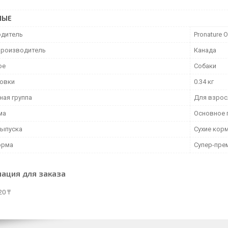
НЫЕ
дитель
Pronature O
производитель
Канада
ое
Собаки
ковки
0.34 кг
ная группа
Для взрос
ма
Основное 
ыпуска
Сухие кор
орма
Супер-пре
ация для заказа
20 ₸