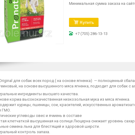
Минимальная сумма заказа на сайте
Купить
+7 (705) 286-13-13
 Original для собак всех пород ( на основе ягненка) — полноценный сб
иновый, на основе высушенного мяса ягненка, подходит для собак с ал
уральные ингредиенты высшего качества.
нове корма высококачественная низкозольная мука из мяса ягненка.
содержит курицы, пшеницы, сои, красителей, искусственных ароматизат
и ГМО.
тические углеводы овес и ячмень в составе
тая клетчаткой высушенная на солнце Люцерна снижает уровень сахара 
ьные семена льна для блестящей и здоровой шерсти.
уральный контроль запаха.