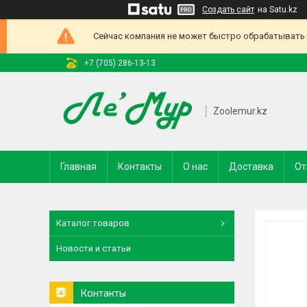
Создать сайт
на Satu.kz
Сейчас компания не может быстро обрабатывать з
+7 (705) 286-13-13
Zoolemur.kz
Главная
Контакты
О нас
Доставка
От
Каталог товаров
Новости и статьи
Контакты