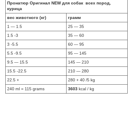
Пронатюр Оригинал NEW для собак всех пород,
курица
вес животного (кг)
грамм
1 — 1.5
25 — 35
1.5 -3
35 — 60
3 -5.5
60 — 95
5.5 -9.5
95 — 145
9.5 — 15.5
145 — 210
15.5 -22.5
210 — 280
22.5 +
280 + 40 /5 kg
240 ml = 115 grams
3603
kcal / kg