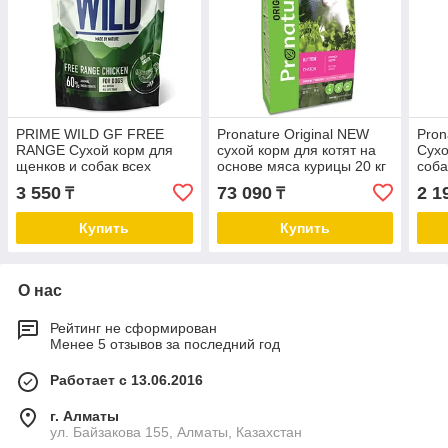
PRIME WILD GF FREE
Pronature Original NEW
Pron
RANGE Сухой корм для
сухой корм для котят на
Сухо
щенков и собак всех
основе мяса курицы 20 кг
соба
пород, с курицей, 500 гр
кури
3 550
73 090
2 1
₸
₸
Купить
Купить
О нас
Рейтинг не сформирован
Менее 5 отзывов за последний год
Работает с 13.06.2016
г. Алматы
ул. Байзакова 155, Алматы, Казахстан