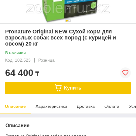
Pronature Original NEW Сухой корм для
взрослых собак всех пород (с курицей и
овсом) 20 кг
В наличии
Код: 102.523
Розница
64 400
₸
Купить
Описание
Характеристики
Доставка
Оплата
Усл
Описание
Pronature Original для собак всех пород —