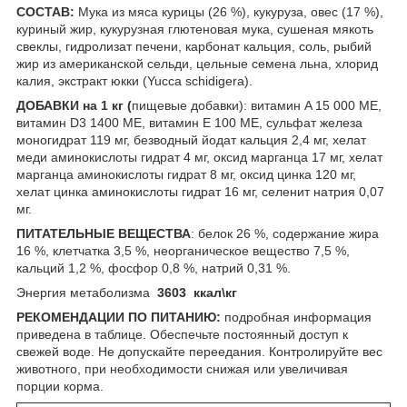
СОСТАВ:
Мука из мяса курицы (26 %), кукуруза, овес (17 %),
куриный жир, кукурузная глютеновая мука, сушеная мякоть
свеклы, гидролизат печени, карбонат кальция, соль, рыбий
жир из американской сельди, цельные семена льна, хлорид
калия, экстракт юкки (Yucca schidigera).
ДОБАВКИ на 1 кг (
пищевые добавки): витамин A 15 000 МЕ,
витамин D3 1400 МЕ, витамин E 100 МЕ, сульфат железа
моногидрат 119 мг, безводный йодат кальция 2,4 мг, хелат
меди аминокислоты гидрат 4 мг, оксид марганца 17 мг, хелат
марганца аминокислоты гидрат 8 мг, оксид цинка 120 мг,
хелат цинка аминокислоты гидрат 16 мг, селенит натрия 0,07
мг.
ПИТАТЕЛЬНЫЕ ВЕЩЕСТВА
: белок 26 %, содержание жира
16 %, клетчатка 3,5 %, неорганическое вещество 7,5 %,
кальций 1,2 %, фосфор 0,8 %, натрий 0,31 %.
Энергия метаболизма
3603
ккал\кг
РЕКОМЕНДАЦИИ ПО ПИТАНИЮ:
подробная информация
приведена в таблице. Обеспечьте постоянный доступ к
свежей воде. Не допускайте переедания. Контролируйте вес
животного, при необходимости снижая или увеличивая
порции корма.