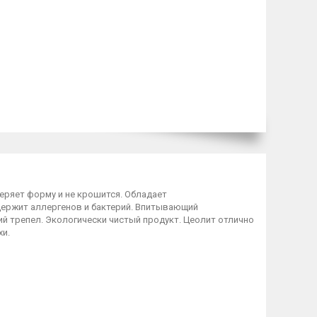
еряет форму и не крошится. Обладает
держит аллергенов и бактерий. Впитывающий
 трепел. Экологически чистый продукт. Цеолит отлично
хи.