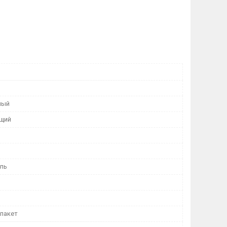
ный
щий
ль
пакет