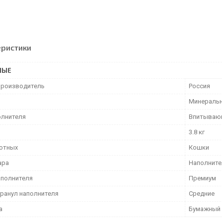
еристики
НЫЕ
производитель
Россия
Минераль
олнителя
Впитываю
3.8 кг
отных
Кошки
ара
Наполните
аполнителя
Премиум
гранул наполнителя
Средние
а
Бумажный 