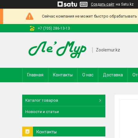
Создать сайт
на Satu.kz
Сейчас компания не может быстро обрабатывать з
+7 (705) 286-13-13
Zoolemur.kz
Главная
Контакты
О нас
Доставка
От
Каталог товаров
Новости и статьи
Контакты