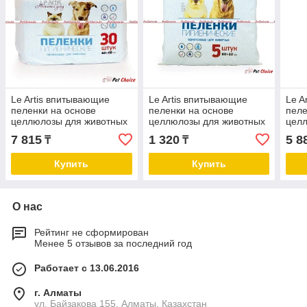
Le Artis впитывающие
Le Artis впитывающие
Le A
пеленки на основе
пеленки на основе
пеле
целлюлозы для животных
целлюлозы для животных
цел
60х60см (30шт)
60х60см (5шт)
60х4
7 815
1 320
5 8
₸
₸
Купить
Купить
О нас
Рейтинг не сформирован
Менее 5 отзывов за последний год
Работает с 13.06.2016
г. Алматы
ул. Байзакова 155, Алматы, Казахстан