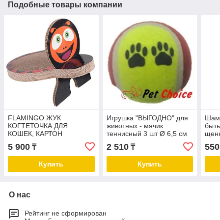
Подобные товары компании
FLAMINGO ЖУК
Игрушка "ВЫГОДНО" для
Шам
КОГТЕТОЧКА ДЛЯ
животных - мячик
быть
КОШЕК, КАРТОН
теннисный 3 шт Ø 6,5 см
щенк
200 
5 900
2 510
550
₸
₸
Купить
Купить
О нас
Рейтинг не сформирован