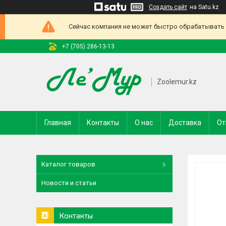
Создать сайт
на Satu.kz
Сейчас компания не может быстро обрабатывать з
+7 (705) 286-13-13
Zoolemur.kz
Главная
Контакты
О нас
Доставка
От
Каталог товаров
Новости и статьи
Контакты