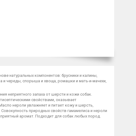
нове натуральных компонентов: брусники и калины,
ра и череды, спорыша и хвоща, ромашки и мать-и-мачехи,
ния неприятного запаха от шерсти и кожи собак.
тисептическими свойствами, оказывает
Масло нероли увлажняет и питает кожу и шерсть,
 Совокупность природных свойств гамамелиса и нероли
приятный аромат. Подходит для собак любых пород.