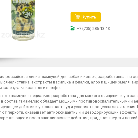
Купить
+7 (705) 286-13-13
tae
российская линия шампуней для собак и кошек, разработанная на ос
тысячелистника, экстракты василька и фиалки, алоэ и шишек хмеля, аи
и календулы, крапивы и шалфея.
того шампуня специально разработана для мягкого очищения и устране
 в состав гамамелис обладает мощными противовоспалительными и ан
ирующее действие, успокаивает зуд и ускоряет процессы заживления. 
т от перхоти, оказывает антиоксидантный и дезодорирующий эффекты.
укрепляющее и восстанавливающее действие, придавая шерсти легкий 