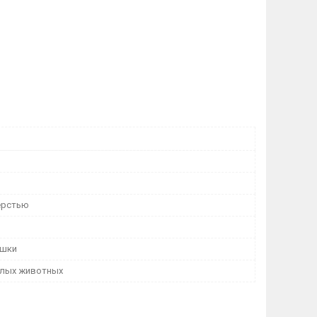
ерстью
ошки
лых животных