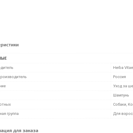
еристики
НЫЕ
дитель
Herba Vitae
производитель
Россия
ние
Уход за ш
Шампунь
отных
Собаки, К
ная группа
Для взрос
ация для заказа