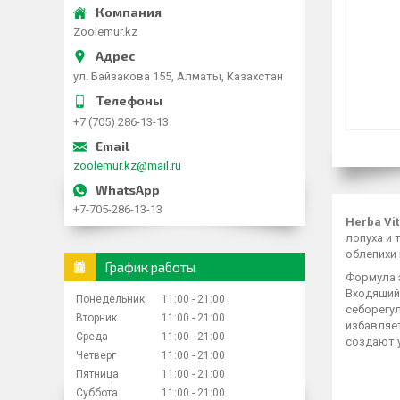
Zoolemur.kz
ул. Байзакова 155, Алматы, Казахстан
+7 (705) 286-13-13
zoolemur.kz@mail.ru
+7-705-286-13-13
Herba Vi
лопуха и 
облепихи 
График работы
Формула э
Входящий
Понедельник
11:00
21:00
себорегул
Вторник
11:00
21:00
избавляе
Среда
11:00
21:00
создают 
Четверг
11:00
21:00
Пятница
11:00
21:00
Суббота
11:00
21:00