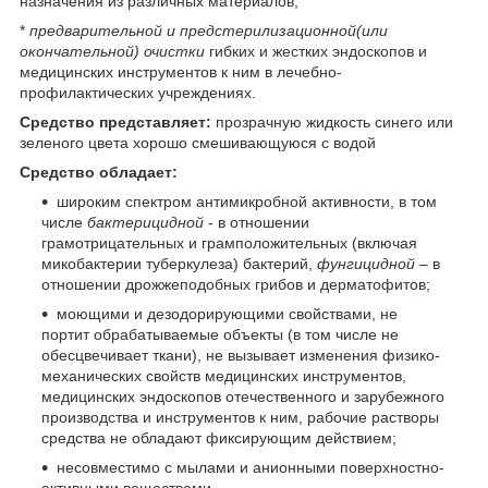
назначения из различных материалов,
*
предварительной и предстерилизационной(или
окончательной) очистки
гибких и жестких эндоскопов и
медицинских инструментов к ним в лечебно-
профилактических учреждениях.
Средство представляет:
прозрачную жидкость синего или
зеленого цвета хорошо смешивающуюся с водой
Средство обладает:
широким спектром антимикробной актив­ности, в том
числе
бактерицидной
- в отношении
грамотрицательных и грамположительных (включая
микобактерии туберкулеза) бактерий,
фунгицидной –
в
отношении дрожжеподобных грибов и дерматофитов;
моющими и дезодорирующими свойствами, не
портит обрабатываемые объекты (в том числе не
обесцвечивает ткани), не вызывает изменения физико-
механических свойств медицинских инструментов,
медицинских эндоскопов отечественного и зарубежного
производства и инструментов к ним, рабочие растворы
средства не обладают фиксирующим действием;
несовместимо с мылами и анионными поверхностно-
активными веществами.