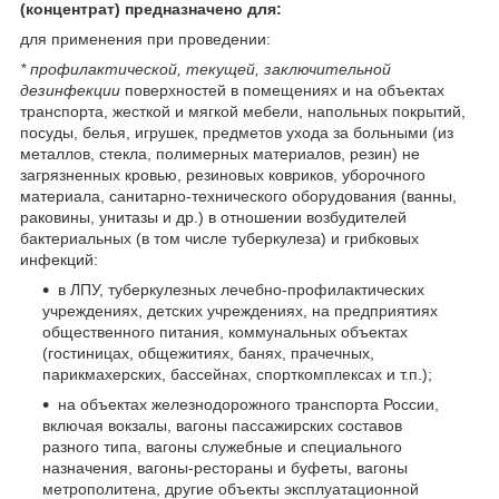
(концентрат)
предназначено для:
для применения при проведении:
* профилактической, текущей, заключительной
дезинфекции
поверхностей в помещениях и на объектах
транспорта, жесткой и мягкой мебели, напольных покрытий,
посуды, белья, игрушек, предметов ухода за больными (из
металлов, стекла, полимерных материалов, резин) не
загрязненных кровью, резиновых ковриков, уборочного
материала, санитарно-технического оборудования (ванны,
раковины, унитазы и др.) в отношении возбудителей
бактериальных (в том числе туберкулеза) и грибковых
инфекций:
в ЛПУ, туберкулезных лечебно-профилактических
учреждениях, детских учреждениях, на предприятиях
общественного питания, коммунальных объектах
(гостиницах, общежитиях, банях, прачечных,
парикмахерских, бассейнах, спорткомплексах и т.п.);
на объектах железнодорожного транспорта России,
включая вокзалы, вагоны пассажирских составов
разного типа, вагоны служебные и специального
назначения, вагоны-рестораны и буфеты, вагоны
метрополитена, другие объекты эксплуатационной