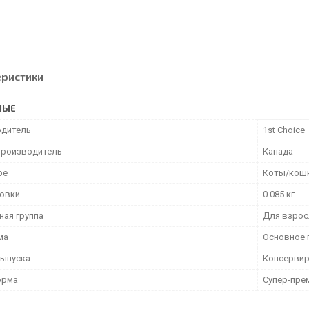
еристики
НЫЕ
дитель
1st Choice
производитель
Канада
ое
Коты/кош
ковки
0.085 кг
ная группа
Для взрос
ма
Основное 
ыпуска
Консерви
орма
Супер-пре