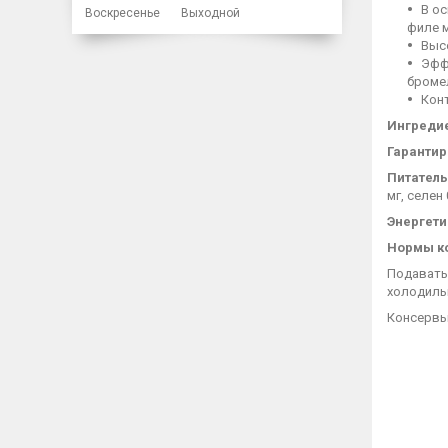
В ос
Воскресенье
Выходной
филе м
Выс
Эфф
бромел
Конт
Ингреди
Гаранти
Питатель
мг, селен 
Энергети
Нормы к
Подавать
холодильн
Консервы 