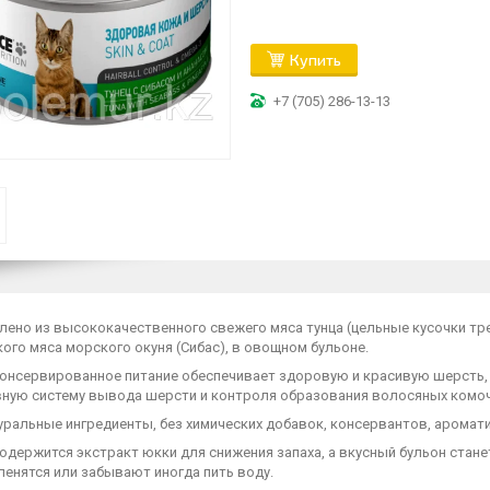
Купить
+7 (705) 286-13-13
лено из высококачественного свежего мяса тунца (цельные кусочки тр
ого мяса морского окуня (Сибас), в овощном бульоне.
консервированное питание обеспечивает здоровую и красивую шерсть,
ную систему вывода шерсти и контроля образования волосяных комоч
уральные ингредиенты, без химических добавок, консервантов, аромати
содержится экстракт юкки для снижения запаха, а вкусный бульон ста
енятся или забывают иногда пить воду.