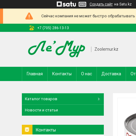
Создать сайт
на Satu.kz
Сейчас компания не может быстро обрабатывать з
+7 (705) 286-13-13
Zoolemur.kz
Главная
Контакты
О нас
Доставка
От
Каталог товаров
Новости и статьи
Контакты