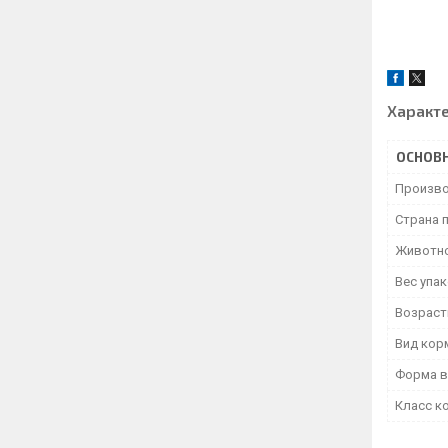
Характ
ОСНОВ
Произво
Страна 
Животн
Вес упа
Возраст
Вид кор
Форма в
Класс к