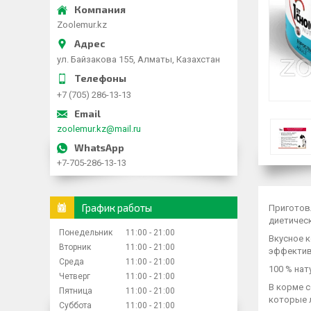
Zoolemur.kz
ул. Байзакова 155, Алматы, Казахстан
+7 (705) 286-13-13
zoolemur.kz@mail.ru
+7-705-286-13-13
График работы
Приготов
диетическ
Понедельник
11:00
21:00
Вкусное 
Вторник
11:00
21:00
эффектив
Среда
11:00
21:00
100 % нат
Четверг
11:00
21:00
В корме 
Пятница
11:00
21:00
которые л
Суббота
11:00
21:00