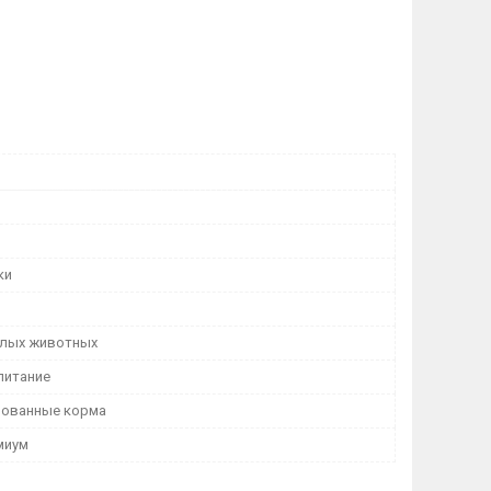
ки
лых животных
питание
рованные корма
миум