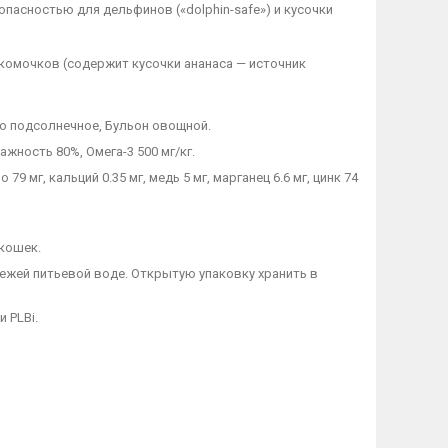
пасностью для дельфинов («dolphin-safe») и кусочки
омочков (содержит кусочки ананаса — источник
сло подсолнечное, Бульон овощной.
ажность 80%, Омега-3 500 мг/кг.
о 79 мг, кальций 0.35 мг, медь 5 мг, марганец 6.6 мг, цинк 74
 кошек.
ежей питьевой воде. Открытую упаковку хранить в
 PLBi.