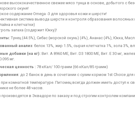
нове высококачественное свежее мясо тунца в основе, добытого с безо
орского окуня!
окое содержание Omega -3 для здоровья кожи и шерсти!
ективная система вывода шерсти и контроля образования волосяных к
айна и клетчатки)
роль запаха (содержит Юкку)!
енты:
Тунец (44.5%), Сибас (морской окунь) (4%), Ананас (4%), Юкка, Ма
рованный анализ
: белок 13%, жир 1.5%, сырая клетчатка 1%, зола 3%, вл
ные добавки (на кг):
Вит. A 8960 МЕ, Вит. D3 1800 МЕ, Вит. E 30 мг, желез
0.095 мг.
ческая ценность :
78 кКал/ 100 грамм (66 кКал/85 грамм)
ормления
: до 2 банок в день в сочетании с сухим кормом 1st Choice для
 при комнатной температуре. Питомец всегда должен иметь доступ к св
ике не более 48 часов.
производятся в Эквадоре по заказу и под строгим контролем компании