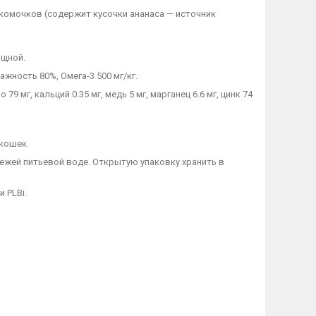
омочков (содержит кусочки ананаса — источник
ощной.
ажность 80%, Омега-3 500 мг/кг.
о 79 мг, кальций 0.35 мг, медь 5 мг, марганец 6.6 мг, цинк 74
 кошек.
ежей питьевой воде. Открытую упаковку хранить в
 PLBi.