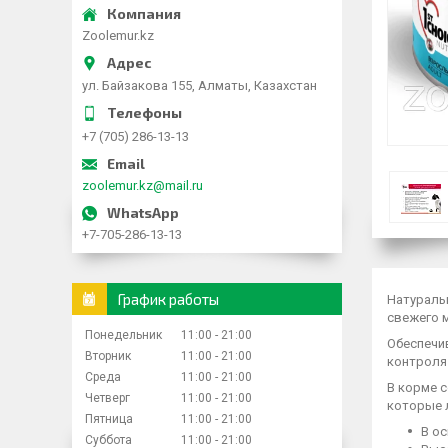
Zoolemur.kz
ул. Байзакова 155, Алматы, Казахстан
+7 (705) 286-13-13
zoolemur.kz@mail.ru
+7-705-286-13-13
График работы
Натураль
свежего м
Понедельник
11:00
21:00
Обеспечи
Вторник
11:00
21:00
контроля
Среда
11:00
21:00
В корме 
Четверг
11:00
21:00
которые л
Пятница
11:00
21:00
В ос
Суббота
11:00
21:00