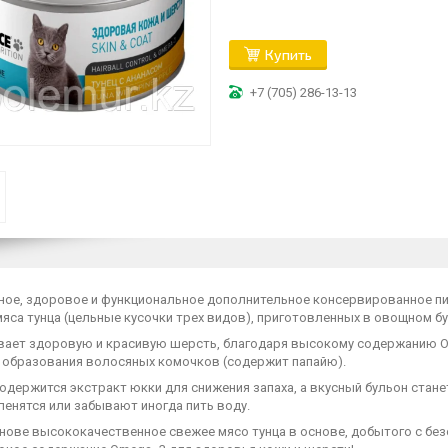
Купить
+7 (705) 286-13-13
ное, здоровое и функциональное дополнительное консервированное пи
яса тунца (цельные кусочки трех видов), приготовленных в овощном бу
вает здоровую и красивую шерсть, благодаря высокому содержанию О
 образования волосяных комочков (содержит папайю).
содержится экстракт юкки для снижения запаха, а вкусный бульон ста
енятся или забывают иногда пить воду.
нове высококачественное свежее мясо тунца в основе, добытого с безо