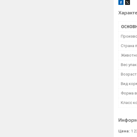
Характ
ОСНОВ
Произво
Страна 
Животн
Вес упа
Возраст
Вид кор
Форма в
Класс к
Информ
Цена:
1 2