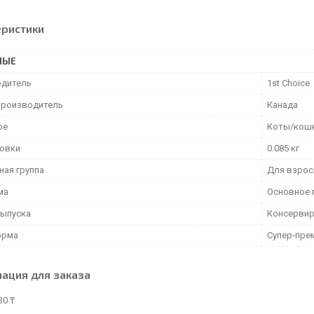
еристики
НЫЕ
дитель
1st Choice
производитель
Канада
ое
Коты/кош
ковки
0.085 кг
ная группа
Для взрос
ма
Основное 
ыпуска
Консерви
орма
Супер-пре
ация для заказа
30 ₸