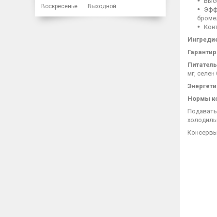
Выс
Воскресенье
Выходной
Эфф
бромел
Конт
Ингреди
Гаранти
Питатель
мг, селен 
Энергети
Нормы к
Подавать
холодильн
Консервы 