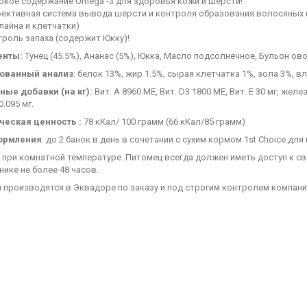
окое содержание Omega -3 для здоровья кожи и шерсти!
ективная система вывода шерсти и контроля образования волосяных к
айна и клетчатки)
роль запаха (содержит Юкку)!
енты:
Тунец (45.5%), Ананас (5%), Юкка, Масло подсолнечное, Бульон ов
рованный анализ
: белок 13%, жир 1.5%, сырая клетчатка 1%, зола 3%, вл
ные добавки (на кг):
Вит. A 8960 МЕ, Вит. D3 1800 МЕ, Вит. E 30 мг, желез
0.095 мг.
ческая ценность :
78 кКал/ 100 грамм (66 кКал/85 грамм)
ормления
: до 2 банок в день в сочетании с сухим кормом 1st Choice для
 при комнатной температуре. Питомец всегда должен иметь доступ к св
ике не более 48 часов.
производятся в Эквадоре по заказу и под строгим контролем компании