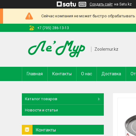
Создать сайт
на Satu.kz
Сейчас компания не может быстро обрабатывать з
+7 (705) 286-13-13
Zoolemur.kz
Главная
Контакты
О нас
Доставка
От
Каталог товаров
Новости и статьи
Контакты