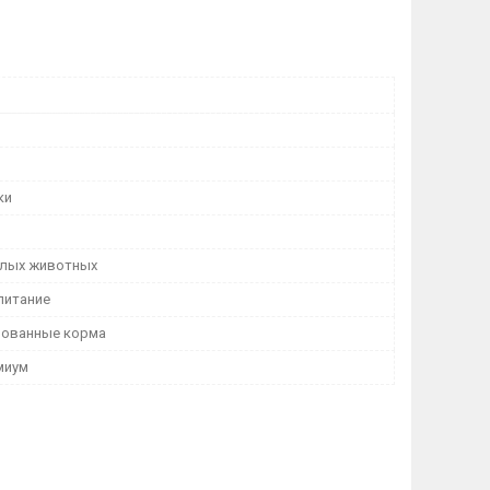
ки
лых животных
питание
рованные корма
миум