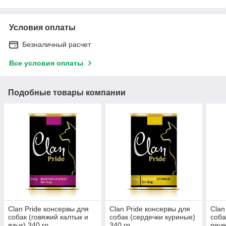
Условия оплаты
Безналичный расчет
Все условия оплаты
Подобные товары компании
Clan Pride консервы для
Clan Pride консервы для
Clan
собак (говяжий калтык и
собак (сердечки куриные)
соба
язык) 340 гр.
340 гр.
пече