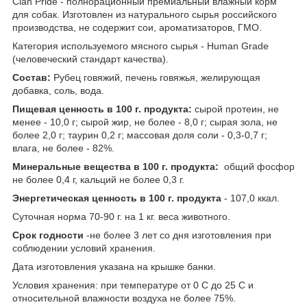
Clan Pride - полнорационный премиальный влажный корм
для собак. Изготовлен из натурального сырья российского
производства, не содержит сои, ароматизаторов, ГМО.
Категория используемого мясного сырья - Human Grade
(человеческий стандарт качества).
Состав:
Рубец говяжий, печень говяжья, желирующая
добавка, соль, вода.
Пищевая ценность в 100 г. продукта:
сырой протеин, не
менее - 10,0 г; сырой жир, не более - 8,0 г; сырая зола, не
более 2,0 г; таурин 0,2 г; массовая доля соли - 0,3-0,7 г;
влага, не более - 82%.
Минеральные вещества в 100 г. продукта:
общий фосфор
не более 0,4 г, кальций не более 0,3 г.
Энергетическая ценность в 100 г. продукта
- 107,0 ккал.
Суточная норма 70-90 г. на 1 кг. веса животного.
Срок годности
-не более 3 лет со дня изготовления при
соблюдении условий хранения.
Дата изготовления указана на крышке банки.
Условия хранения: при температуре от 0 С до 25 С и
относительной влажности воздуха не более 75%.