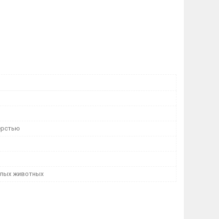
ерстью
лых животных