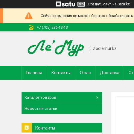
Создать сайт
на Satu.kz
Сейчас компания не может быстро обрабатывать з
+7 (705) 286-13-13
Zoolemur.kz
Главная
Контакты
О нас
Доставка
От
Каталог товаров
Новости и статьи
Контакты