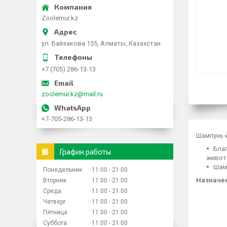
Zoolemur.kz
ул. Байзакова 155, Алматы, Казахстан
+7 (705) 286-13-13
zoolemur.kz@mail.ru
+7-705-286-13-13
Шампунь 
Бла
График работы
живот
Шам
Понедельник
11:00
21:00
Назначен
Вторник
11:00
21:00
Среда
11:00
21:00
Четверг
11:00
21:00
Пятница
11:00
21:00
Суббота
11:00
21:00