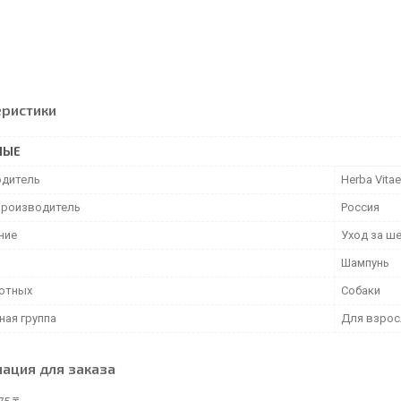
еристики
НЫЕ
дитель
Herba Vitae
производитель
Россия
ние
Уход за ш
Шампунь
отных
Собаки
ная группа
Для взрос
ация для заказа