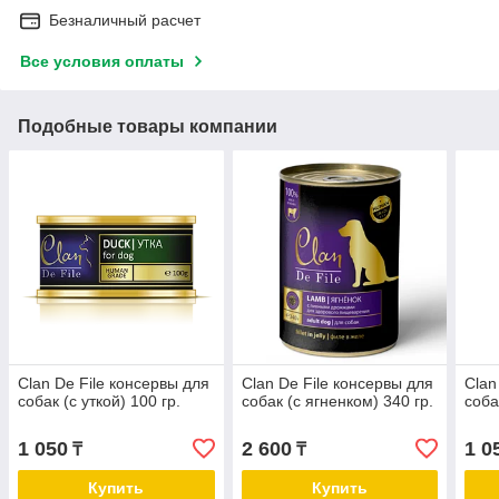
Безналичный расчет
Все условия оплаты
Подобные товары компании
Clan De File консервы для
Clan De File консервы для
Clan
собак (с уткой) 100 гр.
собак (с ягненком) 340 гр.
соба
1 050
2 600
1 0
₸
₸
Купить
Купить