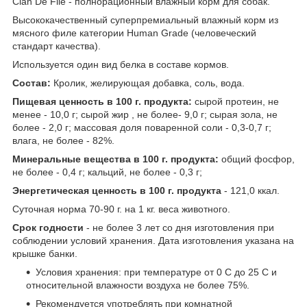
Clan De File - полнорационный влажный корм для собак.
Высококачественный суперпремиальный влажный корм из
мясного филе категории Human Grade (человеческий
стандарт качества).
Используется один вид белка в составе кормов.
Состав:
Кролик, желирующая добавка, соль, вода.
Пищевая ценность в 100 г. продукта:
сырой протеин, не
менее - 10,0 г; сырой жир , не более- 9,0 г; сырая зола, не
более - 2,0 г; массовая доля поваренной соли - 0,3-0,7 г;
влага, не более - 82%.
Минеральные вещества в 100 г. продукта:
общий фосфор,
не более - 0,4 г; кальций, не более - 0,3 г;
Энергетическая ценность в 100 г. продукта
- 121,0 ккал.
Суточная норма 70-90 г. на 1 кг. веса животного.
Срок годности
- не более 3 лет со дня изготовления при
соблюдении условий хранения. Дата изготовления указана на
крышке банки.
Условия хранения: при температуре от 0 С до 25 С и
относительной влажности воздуха не более 75%.
Рекомендуется употреблять при комнатной