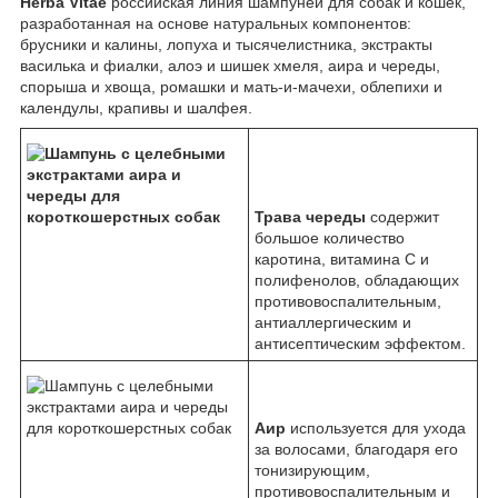
Herba Vitae
российская линия шампуней для собак и кошек,
разработанная на основе натуральных компонентов:
брусники и калины, лопуха и тысячелистника, экстракты
василька и фиалки, алоэ и шишек хмеля, аира и череды,
спорыша и хвоща, ромашки и мать-и-мачехи, облепихи и
календулы, крапивы и шалфея.
Трава череды
содержит
большое количество
каротина, витамина С и
полифенолов, обладающих
противовоспалительным,
антиаллергическим и
антисептическим эффектом.
Аир
используется для ухода
за волосами, благодаря его
тонизирующим,
противовоспалительным и