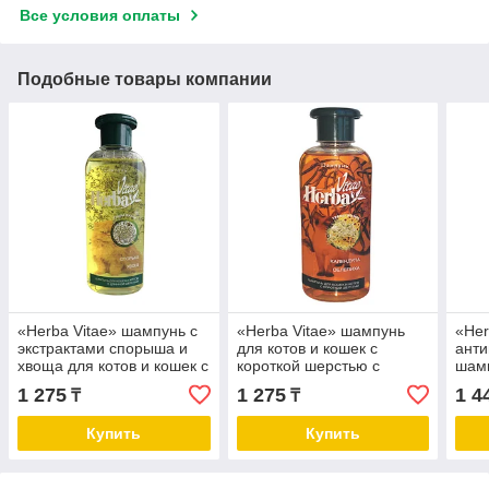
Все условия оплаты
Подобные товары компании
«Herba Vitae» шампунь с
«Herba Vitae» шампунь
«Her
экстрактами спорыша и
для котов и кошек с
ант
хвоща для котов и кошек с
короткой шерстью с
шамп
длинной шерстью
экстрактами облепихи и
осн
1 275
1 275
1 4
₸
₸
календулы.
250 
Купить
Купить