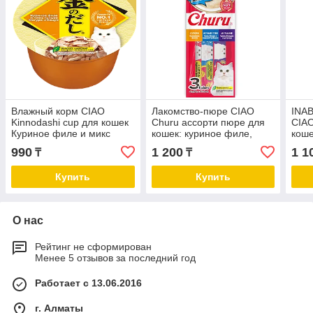
Влажный корм CIAO
Лакомство-пюре CIAO
INA
Kinnodashi cup для кошек
Churu ассорти пюре для
CIAO
Куриное филе и микс
кошек: куриное филе,
коше
тунцов Магуро и Кацуо,
тунец Магуро и морской
кури
990
1 200
1 1
₸
₸
консервы 70г
гребешок, тунец Магуро и
в ов
устрица 14г
конс
Купить
Купить
О нас
Рейтинг не сформирован
Менее 5 отзывов за последний год
Работает с 13.06.2016
г. Алматы