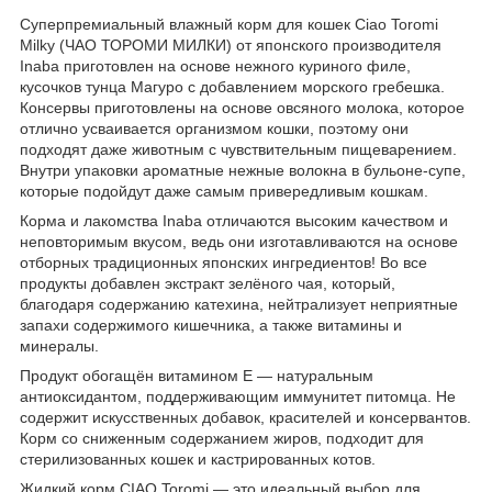
Суперпремиальный влажный корм для кошек Ciao Toromi
Milky (ЧАО ТОРОМИ МИЛКИ) от японского производителя
Inaba приготовлен на основе нежного куриного филе,
кусочков тунца Магуро с добавлением морского гребешка.
Консервы приготовлены на основе овсяного молока, которое
отлично усваивается организмом кошки, поэтому они
подходят даже животным с чувствительным пищеварением.
Внутри упаковки ароматные нежные волокна в бульоне-супе,
которые подойдут даже самым привередливым кошкам.
Корма и лакомства Inaba отличаются высоким качеством и
неповторимым вкусом, ведь они изготавливаются на основе
отборных традиционных японских ингредиентов! Во все
продукты добавлен экстракт зелёного чая, который,
благодаря содержанию катехина, нейтрализует неприятные
запахи содержимого кишечника, а также витамины и
минералы.
Продукт обогащён витамином Е — натуральным
антиоксидантом, поддерживающим иммунитет питомца. Не
содержит искусственных добавок, красителей и консервантов.
Корм со сниженным содержанием жиров, подходит для
стерилизованных кошек и кастрированных котов.
Жидкий корм CIAO Toromi — это идеальный выбор для