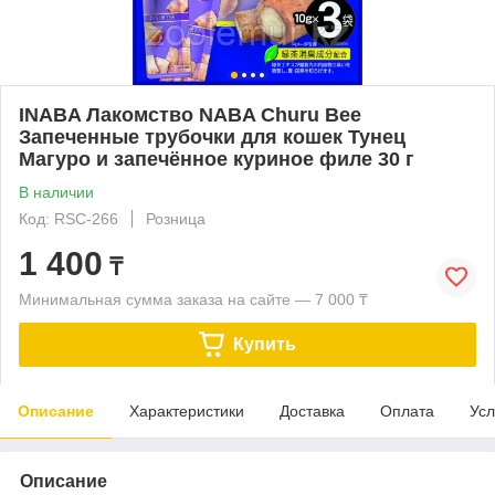
INABA Лакомство NABA Churu Bee
Запеченные трубочки для кошек Тунец
Магуро и запечённое куриное филе 30 г
В наличии
Код: RSC-266
Розница
1 400
₸
Минимальная сумма заказа на сайте — 7 000 ₸
Купить
Описание
Характеристики
Доставка
Оплата
Усл
Описание