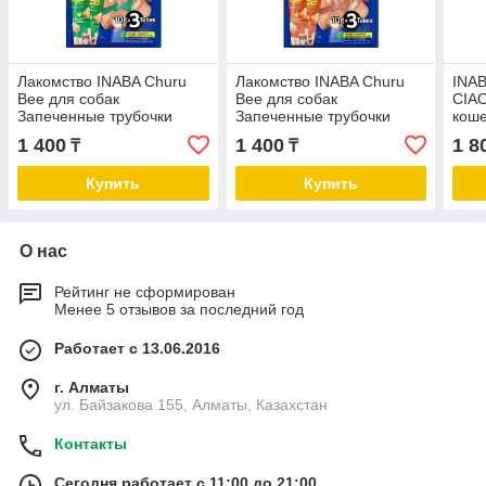
Лакомство INABA Churu
Лакомство INABA Churu
INAB
Bee для собак
Bee для собак
CIAO
Запеченные трубочки
Запеченные трубочки
коше
Куриное филе для
Куриное филе для
подд
1 400
1 400
1 8
₸
₸
поддержания здоровья
поддержания здоровья
кожи
ЖКТ 30 г
суставов, 30 г
Купить
Купить
О нас
Рейтинг не сформирован
Менее 5 отзывов за последний год
Работает с 13.06.2016
г. Алматы
ул. Байзакова 155, Алматы, Казахстан
Контакты
Сегодня работает с 11:00 до 21:00