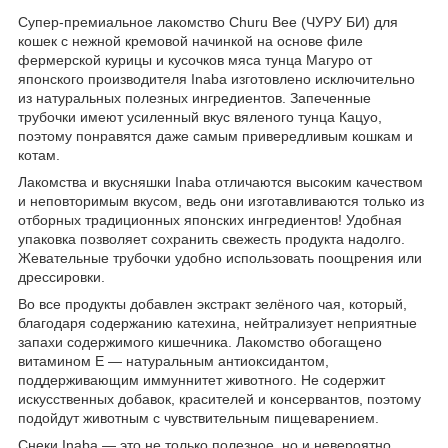
Супер-премиальное лакомство Churu Bee (ЧУРУ БИ) для
кошек с нежной кремовой начинкой на основе филе
фермерской курицы и кусочков мяса тунца Магуро от
японского производителя Inaba изготовлено исключительно
из натуральных полезных ингредиентов. Запеченные
трубочки имеют усиленный вкус вяленого тунца Кацуо,
поэтому понравятся даже самым привередливым кошкам и
котам.
Лакомства и вкусняшки Inaba отличаются высоким качеством
и неповторимым вкусом, ведь они изготавливаются только из
отборных традиционных японских ингредиентов! Удобная
упаковка позволяет сохранить свежесть продукта надолго.
Жевательные трубочки удобно использовать поощрения или
дрессировки.
Во все продукты добавлен экстракт зелёного чая, который,
благодаря содержанию катехина, нейтрализует неприятные
запахи содержимого кишечника. Лакомство обогащено
витамином Е — натуральным антиоксидантом,
поддерживающим иммуннитет животного. Не содержит
искусственных добавок, красителей и консервантов, поэтому
подойдут животным с чувствительным пищеварением.
Снеки Inaba — это не только полезное, но и невероятно