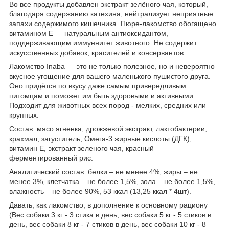
Во все продукты добавлен экстракт зелёного чая, который,
благодаря содержанию катехина, нейтрализует неприятные
запахи содержимого кишечника. Пюре-лакомство обогащено
витамином Е — натуральным антиоксидантом,
поддерживающим иммуннитет животного. Не содержит
искусственных добавок, красителей и консервантов.
Лакомство Inaba — это не только полезное, но и невероятно
вкусное угощение для вашего маленького пушистого друга.
Оно придётся по вкусу даже самым привередливым
питомцам и поможет им быть здоровыми и активными.
Подходит для животных всех пород - мелких, средних или
крупных.
Состав: мясо ягненка, дрожжевой экстракт, лактобактерии,
крахмал, загуститель, Омега-3 жирные кислоты (ДГК),
витамин Е, экстракт зеленого чая, красный
ферментированный рис.
Аналитический состав: белки – не менее 4%, жиры – не
менее 3%, клетчатка – не более 1,5%, зола – не более 1,5%,
влажность – не более 90%, 53 ккал (13,25 ккал * 4шт).
Давать, как лакомство, в дополнение к основному рациону
(Вес собаки 3 кг - 3 стика в день, вес собаки 5 кг - 5 стиков в
день, вес собаки 8 кг - 7 стиков в день, вес собаки 10 кг - 8