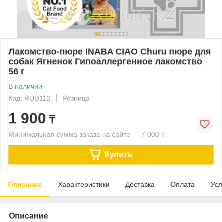
Лакомство-пюре INABA CIAO Churu пюре для
собак Ягненок Гипоаллергенное лакомство
56 г
В наличии
Код: RUD112
Розница
1 900
₸
Минимальная сумма заказа на сайте — 7 000 ₸
Купить
Описание
Характеристики
Доставка
Оплата
Усл
Описание