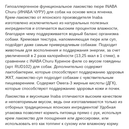
Гипоаллергенное функциональное лакомство пюре INABA
Churu (ИНАБА ЧУРУ) для собак на основе мяса ягненка.
Крем-лакомство от японского производителя Inaba
изготовлено исключительно из натуральных полезных
ингредиентов и отличается высоким процентом влажности,
благодаря чему поддерживается водный баланс организма
собаки. Кремовая текстура, напоминяющая пюре или суп,
подойдет даже самым привередливым собакам. Подходит
животным для восполнения и поддержания энергии, за счет
увеличенной в 2 раза калорийности (13,25 ккал в 1 стике), в
сравнении с INABA Churu Куриное филе со вкусом говядины
(арт. RUD102) для собак. Дополнительно содержит
лактобактерии, которые способствуют поддержанию здоровья
ЖКТ, лакомство-суп подходит собакам с чувствительным
пищеварением. Содержит Омега-3 жирные кислоты (ДГК),
которые способствуют поддержанию здоровья кожи и почек.
Лакомства и вкусняшки Inaba отличаются высоким качеством
и неповторимым вкусом, ведь они изготавливаются только из
отборных традиционных японских ингредиентов! Удобная
упаковка позволяет кормить питомца прямо с рук, используя
крем лакомство для поощрения или дрессировки, или
использовать его как топпинг к сухому или влажному корму.