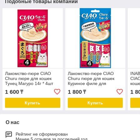
Подобные товары компании
Лакомство-пюре CIAO
Лакомство-пюре CIAO
INAB
Churu пюре для кошек
Churu пюре для кошек
CIAO
Тунец Магуро 14г * 4шт
Куриное филе для
коше
поддержания здоровья
подд
1 600
1 800
1 8
₸
₸
мочеполовой системы 14г
кожи
* 4шт
Купить
Купить
О нас
Рейтинг не сформирован
Менее 5 отзывов за последний год