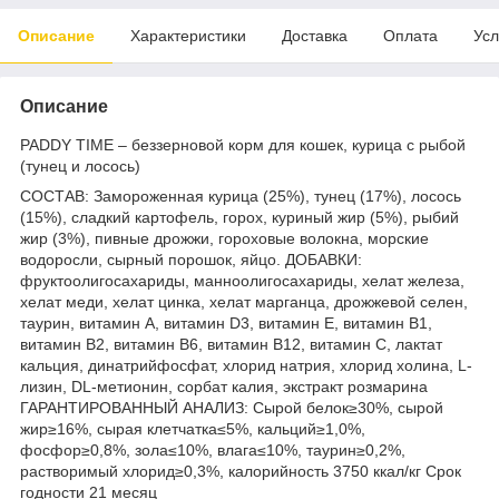
Описание
Характеристики
Доставка
Оплата
Усл
Описание
PADDY TIME – беззерновой корм для кошек, курица с рыбой
(тунец и лосось)
СОСТАВ: Замороженная курица (25%), тунец (17%), лосось
(15%), сладкий картофель, горох, куриный жир (5%), рыбий
жир (3%), пивные дрожжи, гороховые волокна, морские
водоросли, сырный порошок, яйцо. ДОБАВКИ:
фруктоолигосахариды, манноолигосахариды, хелат железа,
хелат меди, хелат цинка, хелат марганца, дрожжевой селен,
таурин, витамин A, витамин D3, витамин E, витамин B1,
витамин B2, витамин B6, витамин B12, витамин C, лактат
кальция, динатрийфосфат, хлорид натрия, хлорид холина, L-
лизин, DL-метионин, сорбат калия, экстракт розмарина
ГАРАНТИРОВАННЫЙ АНАЛИЗ: Сырой белок≥30%, сырой
жир≥16%, сырая клетчатка≤5%, кальций≥1,0%,
фосфор≥0,8%, зола≤10%, влага≤10%, таурин≥0,2%,
растворимый хлорид≥0,3%, калорийность 3750 ккал/кг Срок
годности 21 месяц