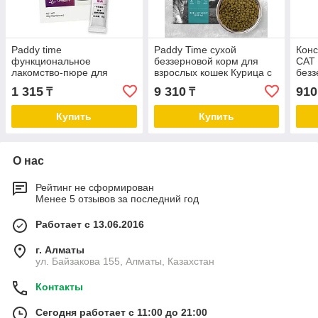
Paddy time
Paddy Time сухой
Кон
функциональное
беззерновой корм для
CAT
лакомство-пюре для
взрослых кошек Курица с
безз
улучшения состояния
рыбой
взро
1 315
9 310
910
₸
₸
кожи и шерсти кошек и
и ло
котят на основе лосося с
Купить
Купить
филе курицы, 40 г
О нас
Рейтинг не сформирован
Менее 5 отзывов за последний год
Работает с 13.06.2016
г. Алматы
ул. Байзакова 155, Алматы, Казахстан
Контакты
Сегодня работает с 11:00 до 21:00