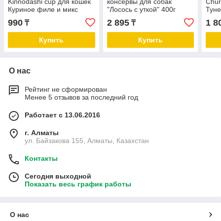
Kinnodashi cup для кошек
консервы для собак
Chur
Куриное филе и микс
"Лосось с уткой" 400г
Туне
тунцов Магуро и Кацуо,
подд
990
2 895
1 8
₸
₸
консервы 70г
кост
4шт
Купить
Купить
О нас
Рейтинг не сформирован
Менее 5 отзывов за последний год
Работает с 13.06.2016
г. Алматы
ул. Байзакова 155, Алматы, Казахстан
Контакты
Сегодня выходной
Показать весь график работы
О нас