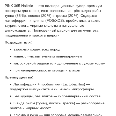
PINK 365 Holistic — это полнорационные супер‑премиум
консервы для кошек, изготовленные из трёх видов рыбы:
тунца (35 %), лосося (20 %) и трески (20 %). Содержат
лактоферрин, инулины (FOS/XOS), пробиотики, а также
таурин, омега‑жирные кислоты и натуральные
антиоксиданты. Полноценный рацион для иммунитета,
пищеварения и красоты шерсти.
Подходит для:
взрослых кошек всех пород
кошек с чувствительным пищеварением
как основной рацион или дополнение к сухому корму
при непереносимости курицы и злаков
Преимущества:
Лактоферрин + пробиотики (Lactobacillus) —
поддержка иммунитета и кишечной микрофлоры
Без курицы, без злаков — гипоаллергенный состав
3 вида рыбы (тунец, лосось, треска) — разнообразие
белков и жирных кислот
Клюква и юкка — для здоровья мочевыделительной