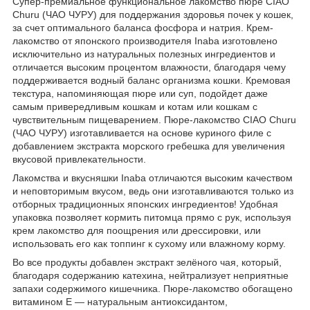
Супер-премиальное функциональное лакомство пюре CIAO
Churu (ЧАО ЧУРУ) для поддержания здоровья почек у кошек,
за счет оптимального баланса фосфора и натрия. Крем-
лакомство от японского производителя Inaba изготовлено
исключительно из натуральных полезных ингредиентов и
отличается высоким процентом влажности, благодаря чему
поддерживается водный баланс организма кошки. Кремовая
текстура, напоминяющая пюре или суп, подойдет даже
самым привередливым кошкам и котам или кошкам с
чувствительным пищеварением. Пюре-лакомство CIAO Churu
(ЧАО ЧУРУ) изготавливается на основе куриного филе с
добавлением экстракта морского гребешка для увеличения
вкусовой привлекательности.
Лакомства и вкусняшки Inaba отличаются высоким качеством
и неповторимым вкусом, ведь они изготавливаются только из
отборных традиционных японских ингредиентов! Удобная
упаковка позволяет кормить питомца прямо с рук, используя
крем лакомство для поощрения или дрессировки, или
использовать его как топпинг к сухому или влажному корму.
Во все продукты добавлен экстракт зелёного чая, который,
благодаря содержанию катехина, нейтрализует неприятные
запахи содержимого кишечника. Пюре-лакомство обогащено
витамином Е — натуральным антиоксидантом,