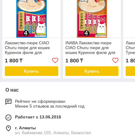
Лакомство-пюре CIAO
INABA Лакомство-пюре
Лак
Churu пюре для кошек
CIAO Churu пюре для
Chur
Куриное филе для
кошек Куриное филе для
Туне
поддержания здоровья
поддержания здоровья
подд
1 800
1 800
1 8
₸
₸
мочеполовой системы 14г
кожи и шерсти 56 г
кост
* 4шт
4шт
Купить
Купить
О нас
Рейтинг не сформирован
Менее 5 отзывов за последний год
Работает с 13.06.2016
г. Алматы
ул. Байзакова 155, Алматы, Казахстан