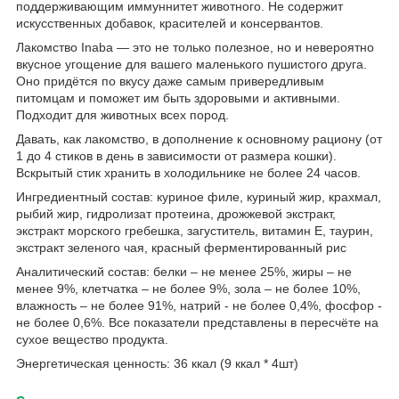
поддерживающим иммуннитет животного. Не содержит
искусственных добавок, красителей и консервантов.
Лакомство Inaba — это не только полезное, но и невероятно
вкусное угощение для вашего маленького пушистого друга.
Оно придётся по вкусу даже самым привередливым
питомцам и поможет им быть здоровыми и активными.
Подходит для животных всех пород.
Давать, как лакомство, в дополнение к основному рациону (от
1 до 4 стиков в день в зависимости от размера кошки).
Вскрытый стик хранить в холодильнике не более 24 часов.
Ингредиентный состав: куриное филе, куриный жир, крахмал,
рыбий жир, гидролизат протеина, дрожжевой экстракт,
экстракт морского гребешка, загуститель, витамин E, таурин,
экстракт зеленого чая, красный ферментированный рис
Аналитический состав: белки – не менее 25%, жиры – не
менее 9%, клетчатка – не более 9%, зола – не более 10%,
влажность – не более 91%, натрий - не более 0,4%, фосфор -
не более 0,6%. Все показатели представлены в пересчёте на
сухое вещество продукта.
Энергетическая ценность: 36 ккал (9 ккал * 4шт)