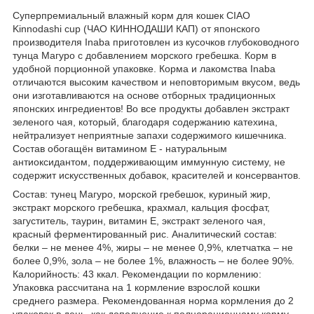
Суперпремиальный влажный корм для кошек CIAO
Kinnodashi cup (ЧАО КИННОДАШИ КАП) от японского
производителя Inaba приготовлен из кусочков глубоководного
тунца Магуро с добавлением морского гребешка. Корм в
удобной порционной упаковке. Корма и лакомства Inaba
отличаются высоким качеством и неповторимым вкусом, ведь
они изготавливаются на основе отборных традиционных
японских ингредиентов! Во все продукты добавлен экстракт
зеленого чая, который, благодаря содержанию катехина,
нейтрализует неприятные запахи содержимого кишечника.
Состав обогащён витамином Е - натуральным
антиоксидантом, поддерживающим иммунную систему, не
содержит искусственных добавок, красителей и консервантов.
Состав: тунец Магуро, морской гребешок, куриный жир,
экстракт морского гребешка, крахмал, кальция фосфат,
загуститель, таурин, витамин Е, экстракт зеленого чая,
красный ферментированный рис. Аналитический состав:
белки – не менее 4%, жиры – не менее 0,9%, клетчатка – не
более 0,9%, зола – не более 1%, влажность – не более 90%.
Калорийность: 43 ккал. Рекомендации по кормлению:
Упаковка рассчитана на 1 кормление взрослой кошки
среднего размера. Рекомендованная норма кормления до 2
упаковок в день, как дополнение к полнорационному корму.