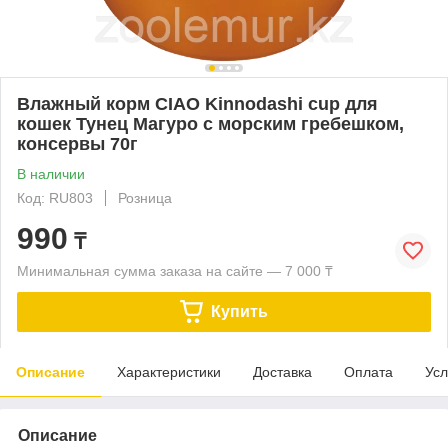
Влажный корм CIAO Kinnodashi cup для
кошек Тунец Магуро с морским гребешком,
консервы 70г
В наличии
Код: RU803
Розница
990
₸
Минимальная сумма заказа на сайте — 7 000 ₸
Купить
Описание
Характеристики
Доставка
Оплата
Усл
Описание