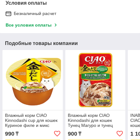
Условия оплаты
Безналичный расчет
Все условия оплаты
Подобные товары компании
Влажный корм CIAO
Влажный корм CIAO
INA
Kinnodashi cup для кошек
Kinnodashi для кошек
CIAO
Куриное филе и микс
Тунец Магуро и тунец
коше
тунцов Магуро и Кацуо,
Кацуо со вкусом морского
кури
990
900
1 1
₸
₸
консервы 70г
гребешка, паучи 60г
морс