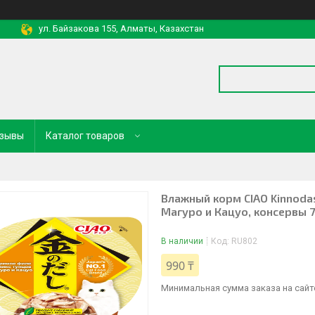
ул. Байзакова 155, Алматы, Казахстан
зывы
Каталог товаров
Влажный корм CIAO Kinnodas
Магуро и Кацуо, консервы 
В наличии
Код:
RU802
990 ₸
Минимальная сумма заказа на сайте