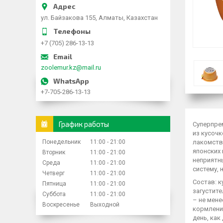
ул. Байзакова 155, Алматы, Казахстан
+7 (705) 286-13-13
zoolemur.kz@mail.ru
+7-705-286-13-13
График работы
Суперпре
из кусочк
Понедельник
11:00
21:00
лакомств
японских 
Вторник
11:00
21:00
неприятн
Среда
11:00
21:00
систему, 
Четверг
11:00
21:00
Состав: к
Пятница
11:00
21:00
загустите
Суббота
11:00
21:00
– не мене
Воскресенье
Выходной
кормлени
день, как