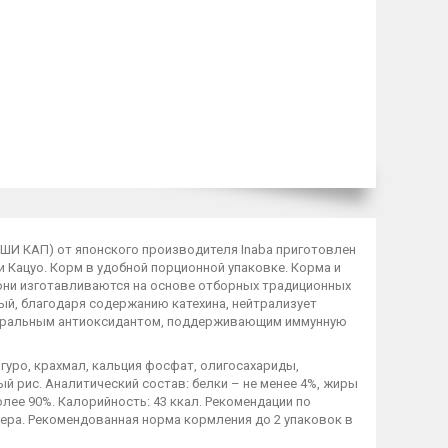
ШИ КАП) от японского производителя Inaba приготовлен
и Кацуо. Корм в удобной порционной упаковке. Корма и
они изготавливаются на основе отборных традиционных
рый, благодаря содержанию катехина, нейтрализует
атуральным антиоксидантом, поддерживающим иммунную
агуро, крахмал, кальция фосфат, олигосахариды,
ый рис. Аналитический состав: белки – не менее 4%, жиры
более 90%. Калорийность: 43 ккал. Рекомендации по
ера. Рекомендованная норма кормления до 2 упаковок в