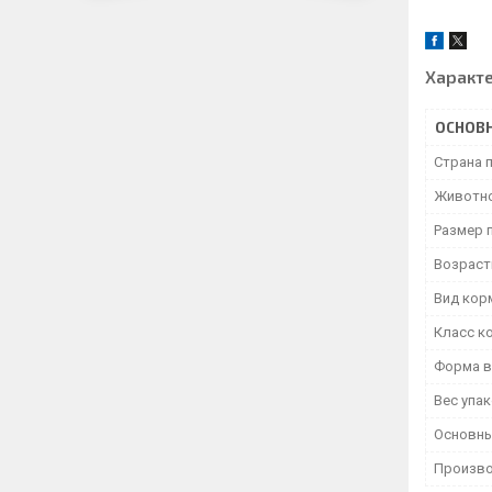
Характ
ОСНОВ
Страна 
Животн
Размер 
Возраст
Вид кор
Класс к
Форма в
Вес упа
Основны
Произво