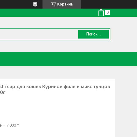
Корзина
Поиск...
hi cup для кошек Куриное филе и микс тунцов
70г
 — 7 000 ₸