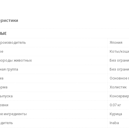
еристики
НЫЕ
производитель
Япония
ое
Коты/кош
породы животных
Без огран
ная группа
Без огран
ма
Основное 
орма
Холистик
ыпуска
Консерви
ковки
0.07 кг
е ингредиенты
Курица
дитель
Inaba