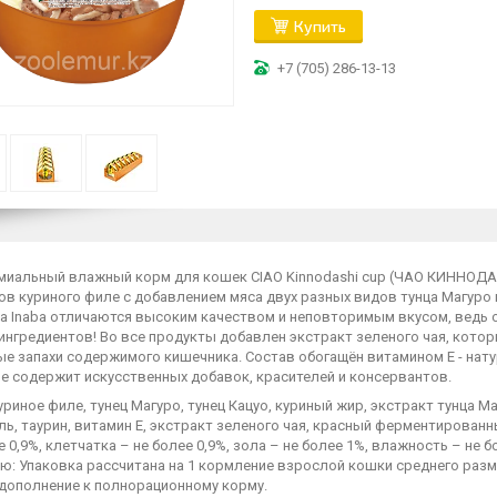
Купить
+7 (705) 286-13-13
миальный влажный корм для кошек CIAO Kinnodashi cup (ЧАО КИННОДА
ов куриного филе с добавлением мяса двух разных видов тунца Магуро 
а Inaba отличаются высоким качеством и неповторимым вкусом, ведь 
ингредиентов! Во все продукты добавлен экстракт зеленого чая, кото
ые запахи содержимого кишечника. Состав обогащён витамином Е - н
не содержит искусственных добавок, красителей и консервантов.
уриное филе, тунец Магуро, тунец Кацуо, куриный жир, экстракт тунца М
ль, таурин, витамин Е, экстракт зеленого чая, красный ферментированн
е 0,9%, клетчатка – не более 0,9%, зола – не более 1%, влажность – не 
ю: Упаковка рассчитана на 1 кормление взрослой кошки среднего разм
 дополнение к полнорационному корму.