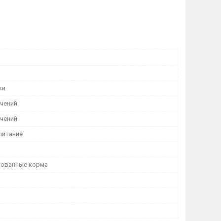
ки
ичений
ичений
питание
рованные корма