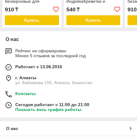
беззерновые для
ИндейкаКреветки и
безз
взрослых кошек с курицей
семена льна для здоровья
взро
910
540
910
₸
₸
и лососем в желе (100 гр)
кожи и шерсти, 85г
инде
желе
Купить
Купить
О нас
Рейтинг не сформирован
Менее 5 отзывов за последний год
Работает с 13.06.2016
г. Алматы
ул. Байзакова 155, Алматы, Казахстан
Контакты
Сегодня работает с 11:00 до 21:00
Показать весь график работы
О нас