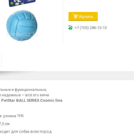
Купить
+7 (705) 286-13-13
льные и функциональные,
и надежные — всё это мячи
к
PetStar BALL SERIES Cosmic line
.
л:
резина TPR
,5 см
ходит для собак всех пород