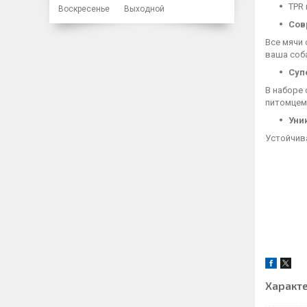
TPR
Воскресенье
Выходной
Сов
Все мячи 
ваша соба
Суп
В наборе 
питомцем
Уни
Устойчив
Характ