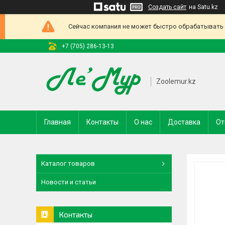
Создать сайт
на Satu.kz
Сейчас компания не может быстро обрабатывать з
+7 (705) 286-13-13
Zoolemur.kz
Главная
Контакты
О нас
Доставка
От
Каталог товаров
Новости и статьи
Контакты