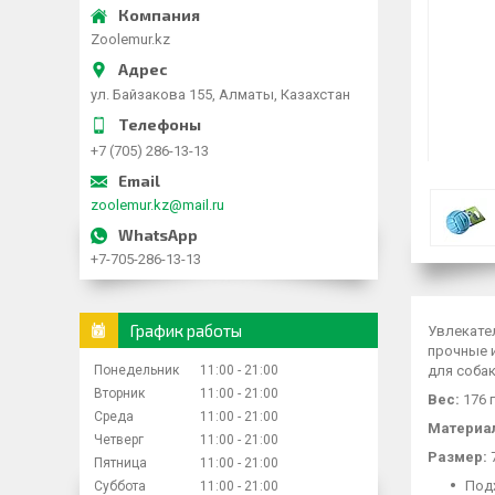
Zoolemur.kz
ул. Байзакова 155, Алматы, Казахстан
+7 (705) 286-13-13
zoolemur.kz@mail.ru
+7-705-286-13-13
График работы
Увлекате
прочные 
Понедельник
11:00
21:00
для соба
Вторник
11:00
21:00
Вес:
176 г
Среда
11:00
21:00
Материа
Четверг
11:00
21:00
Размер:
7
Пятница
11:00
21:00
Под
Суббота
11:00
21:00