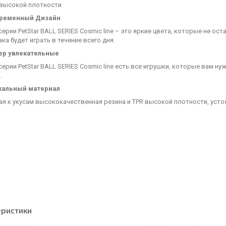
 высокой плотности
ременный Дизайн
серии PetStar BALL SERIES Cosmic line – это яркие цвета, которые не о
ка будет играть в течение всего дня.
ер увлекательные
серии PetStar BALL SERIES Cosmic line есть все игрушки, которые вам 
.
кальный материал
ая к укусам высококачественная резина и TPR высокой плотности, ус
еристики