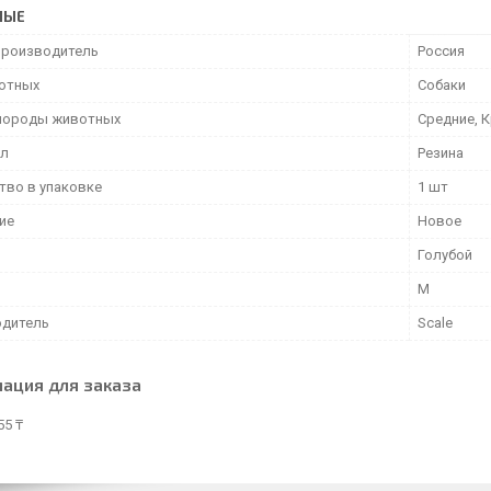
НЫЕ
производитель
Россия
отных
Собаки
породы животных
Средние, 
ал
Резина
тво в упаковке
1 шт
ие
Новое
Голубой
M
дитель
Scale
ация для заказа
55 ₸