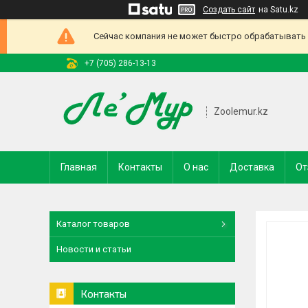
Создать сайт
на Satu.kz
Сейчас компания не может быстро обрабатывать з
+7 (705) 286-13-13
Zoolemur.kz
Главная
Контакты
О нас
Доставка
От
Каталог товаров
Новости и статьи
Контакты