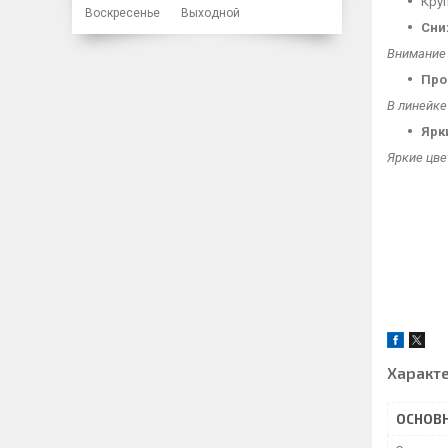
Кру
Воскресенье
Выходной
Сн
Внимание 
Про
В линейке
Ярк
Яркие цве
Характ
ОСНОВ