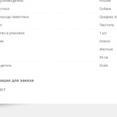
производитель
Россия
отных
Собаки
породы животных
Средние, 
ал
Текстиль
тво в упаковке
1 шт
ие
Новое
Желтый
36 см
дитель
Scale
ация для заказа
45 ₸