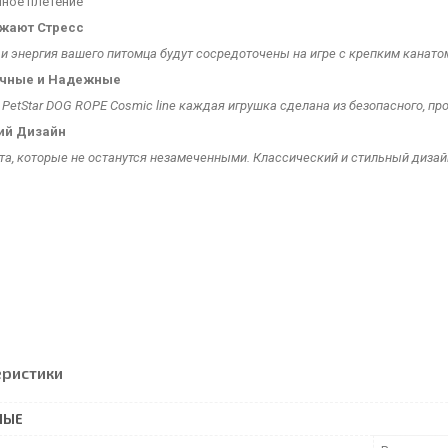
пное плетение
ижают
Стресс
и энергия вашего питомца будут сосредоточены на игре с крепким канатом
чные и
Надежные
 PetStar DOG ROPE Cosmic line каждая игрушка сделана из безопасного, пр
ий Дизайн
та, которые не останутся незамеченными. Классический и стильный дизай
еристики
НЫЕ