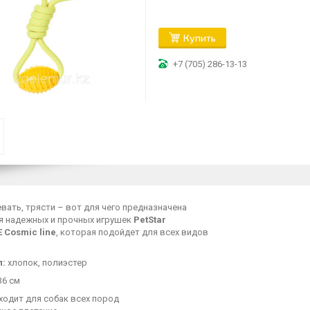
Купить
+7 (705) 286-13-13
евать, трясти – вот для чего предназначена
я надежных и прочных игрушек
PetStar
 Cosmic line
, которая подойдет для всех видов
л:
хлопок, полиэстер
36 см
ходит для собак всех пород