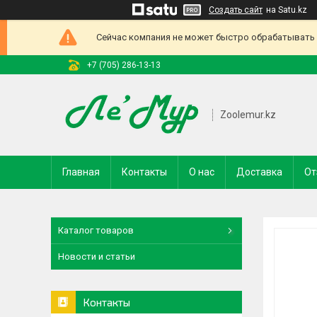
Создать сайт
на Satu.kz
Сейчас компания не может быстро обрабатывать з
+7 (705) 286-13-13
Zoolemur.kz
Главная
Контакты
О нас
Доставка
От
Каталог товаров
Новости и статьи
Контакты