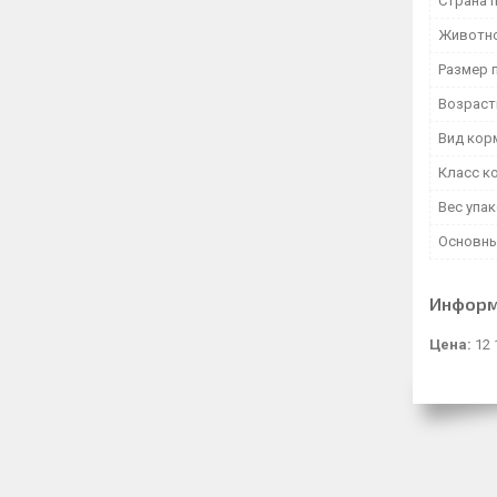
Страна 
Животн
Размер 
Возраст
Вид кор
Класс к
Вес упа
Основны
Информ
Цена:
12 