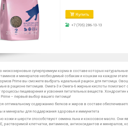
Купить
+7 (705) 286-13-13
это низкозерновые суперпремиум корма в составе которых натуральные
таминов и минералов необходимый собакам и кошкам на каждом этапе и
кормов Prime вы сможете выбрать идеальный рацион для питомца. Овощ
мые в рационе питомцев. Омега-3 и Омега-6 жирные кислоты помогают 
 процессы пищеварения и усвоения питательных веществ. Хондроитин
 Prime – первый выбор вашего питомца!
аря оптимальному содержанию белков и жиров в составе обеспечивает
ны и минералы для поддержания здоровья и иммунитета
ью кожи и шерсти способствуют семена льна и кокосовое масло. Они я
 Е, растворимой клетчатки, витаминов, антиоксидантов и минералов, 