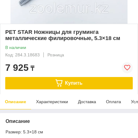
PET STAR Ножницы для груминга
металлические филировочные, 5.3×18 см
В наличии
Код: 284.3.18683
Розница
7 925
₸
Купить
Описание
Характеристики
Доставка
Оплата
Усл
Описание
Размер: 5.3×18 см