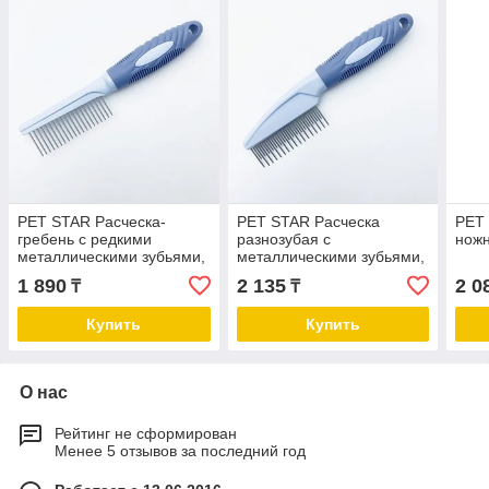
PET STAR Расческа-
PET STAR Расческа
PET 
гребень с редкими
разнозубая с
ножн
металлическими зубьями,
металлическими зубьями,
4×21 см
5.2×21 см
1 890
2 135
2 0
₸
₸
Купить
Купить
О нас
Рейтинг не сформирован
Менее 5 отзывов за последний год